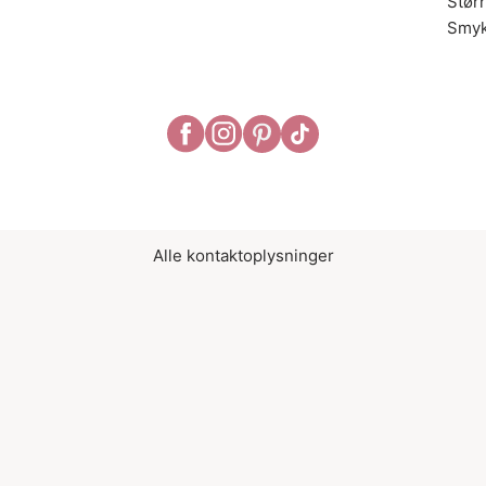
Stør
Smyk
Alle kontaktoplysninger