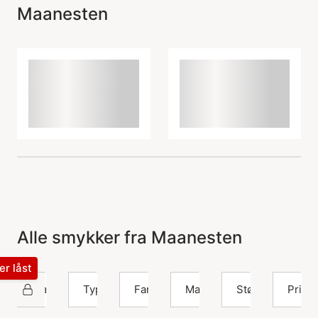
Maanesten
Alle smykker fra Maanesten
ter låst
Maanesten
Type
Farve
Materiale
Størrelse
Pris