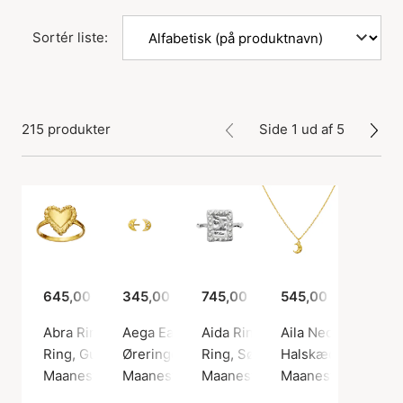
Sortér liste:
215 produkter
Side 1 ud af 5
645,00 kr.
345,00 kr.
745,00 kr.
545,00 kr.
Abra Ring
Aega Earsticks
Aida Ring
Aila Necklace
Ring, Guld farve / Forgyldt sølv sterling 925
Øreringe, Guld farve / Forgyldt sølv sterling
Ring, Sølv farve / Sølv sterling 
Halskæde, Guld farv
Maanesten
Maanesten
Maanesten
Maanesten