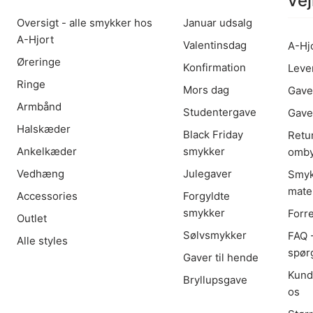
vej
Oversigt - alle smykker hos
Januar udsalg
A-Hjort
Valentinsdag
A-Hj
Øreringe
Konfirmation
Leve
Ringe
Mors dag
Gave
Armbånd
Studentergave
Gave
Halskæder
Black Friday
Retu
Ankelkæder
smykker
omby
Vedhæng
Julegaver
Smyk
mater
Accessories
Forgyldte
smykker
Forr
Outlet
Sølvsmykker
FAQ -
Alle styles
spør
Gaver til hende
Kund
Bryllupsgave
os