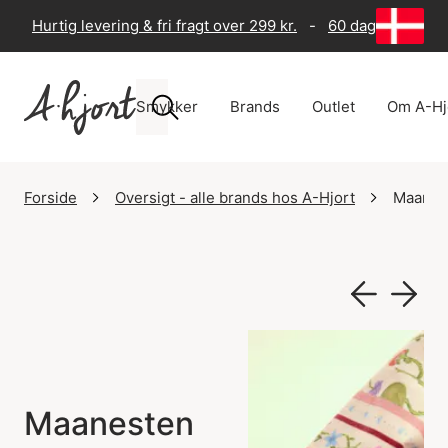
Hurtig levering & fri fragt over 299 kr.
-
60 dages returre
Smykker
Brands
Outlet
Om A-Hj
Forside
Oversigt - alle brands hos A-Hjort
Maanes
Maanesten