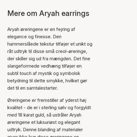
Mere om Aryah earrings
Aryah øreringene er en fejring af
elegance og finesse. Den
hammerslåede tekstur tilføjer et unikt og
råt udtryk til disse små creol-øreringe,
der skiller sig ud fra mængden. Det fine
slangeformede vedhæng tilføjer en
subtil touch af mystik og symbolsk
betydning til dette smykke, hvilket gør
det til en samtalestarter.
Øreringene er fremstiller af yderst høj
kvalitet - de er i sterling sølv og forgyldt
med 18 karat guld, så ustråler Aryah
øreringene et luksuriøst og elegant
udtryk. Denne blanding af materialer
giver ikke kun disse øreringene en