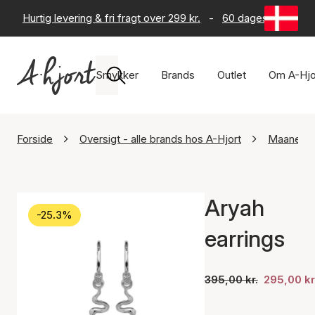
Hurtig levering & fri fragt over 299 kr.
-
60 dages returret
Smykker
Brands
Outlet
Om A-Hjo
Forside
Oversigt - alle brands hos A-Hjort
Maanest
Aryah
-25.3%
earrings
395,00 kr.
295,00 kr