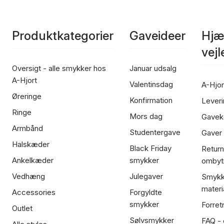
Produktkategorier
Gaveideer
Hjæ
vej
Oversigt - alle smykker hos
Januar udsalg
A-Hjort
Valentinsdag
A-Hjor
Øreringe
Konfirmation
Leveri
Ringe
Mors dag
Gavek
Armbånd
Studentergave
Gaver
Halskæder
Black Friday
Return
Ankelkæder
smykker
ombyt
Vedhæng
Julegaver
Smykk
materi
Accessories
Forgyldte
smykker
Forret
Outlet
Sølvsmykker
FAQ - 