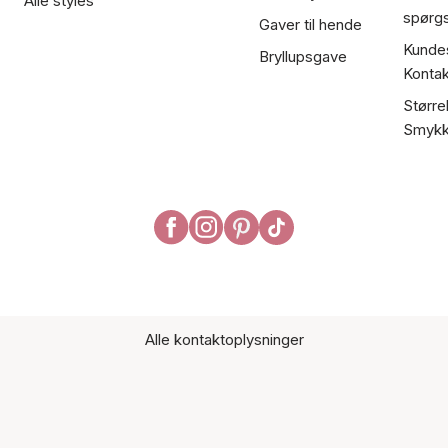
Alle styles
spørg
Gaver til hende
Kundes
Bryllupsgave
Kontak
Større
Smykk
Alle kontaktoplysninger