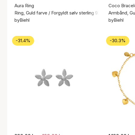
Aura Ring
Coco Bracel
Ring, Guld farve / Forgyldt sølv sterling 925
Armbånd, Gul
byBiehl
byBiehl
-31.4%
-30.3%