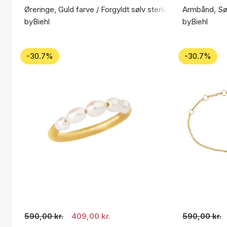
Øreringe, Guld farve / Forgyldt sølv sterling 925
Armbånd, Søl
byBiehl
byBiehl
-30.7%
-30.7%
590,00 kr.
409,00 kr.
590,00 kr.