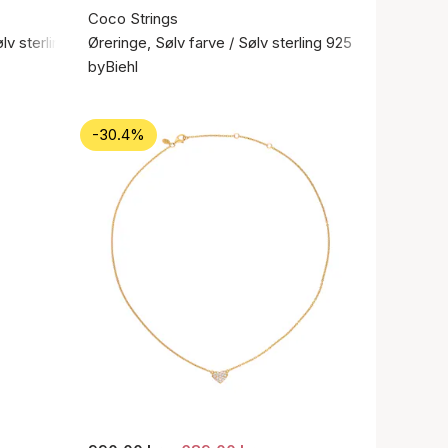
Coco Strings
ølv sterling 925
Øreringe, Sølv farve / Sølv sterling 925
byBiehl
-30.4%