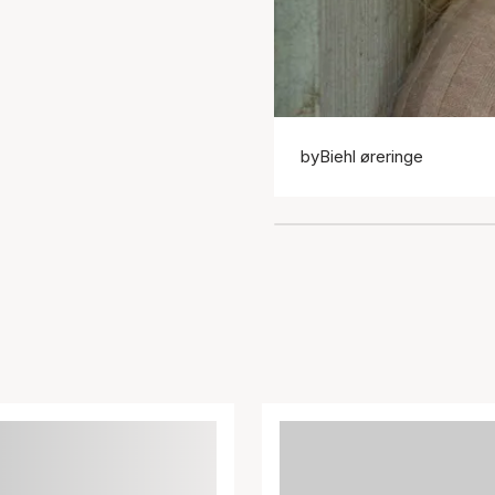
byBiehl øreringe