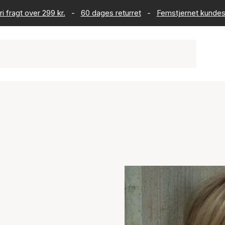
ri fragt over 299 kr.
-
60 dages returret
-
Femstjernet kundes