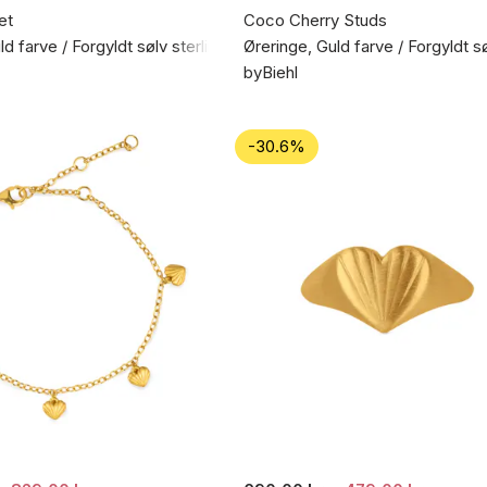
et
Coco Cherry Studs
d farve / Forgyldt sølv sterling 925
Øreringe, Guld farve / Forgyldt s
byBiehl
-30.6%