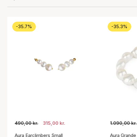
-35.7%
-35.3%
490,00 kr.
315,00 kr.
1.090,00 kr.
Aura Earclimbers Small
Aura Grande