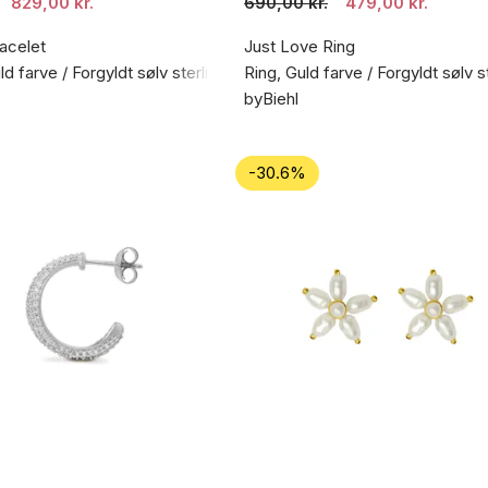
829,00 kr.
690,00 kr.
479,00 kr.
acelet
Just Love Ring
d farve / Forgyldt sølv sterling 925
Ring, Guld farve / Forgyldt sølv s
byBiehl
-30.6%