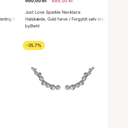
990,00 kr.
689,00 kr.
Just Love Sparkle Necklace
terling 925
Halskæde, Guld farve / Forgyldt sølv sterling 925
byBiehl
-35.7%