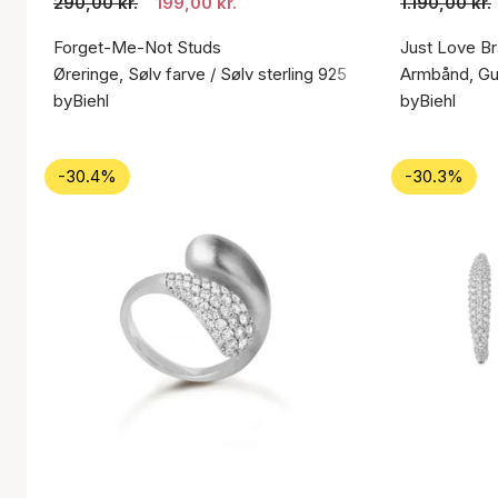
290,00 kr.
199,00 kr.
1.190,00 kr.
Forget-Me-Not Studs
Just Love Br
Øreringe, Sølv farve / Sølv sterling 925
Armbånd, Gul
byBiehl
byBiehl
-30.4%
-30.3%