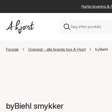
Hurtig levering & f
Forside
Oversigt - alle brands hos A-Hjort
byBiehl
byBiehl smykker