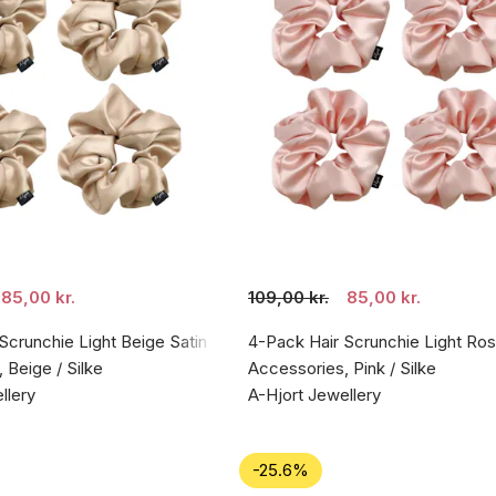
85,00 kr.
109,00 kr.
85,00 kr.
Scrunchie Light Beige Satin
4-Pack Hair Scrunchie Light Ros
 Beige / Silke
Accessories, Pink / Silke
llery
A-Hjort Jewellery
-25.6%