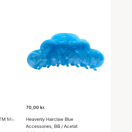
70,00 kr.
ATM Miyota Mov't Green Canvas Strap
Heavenly Hairclaw Blue
Accessories, Blå / Acetat