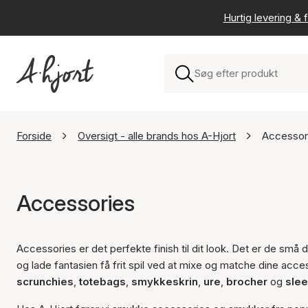
Hurtig levering & f
Forside
Oversigt - alle brands hos A-Hjort
Accessor
Accessories
Accessories er det perfekte finish til dit look. Det er de små 
og lade fantasien få frit spil ved at mixe og matche dine acce
scrunchies
,
totebags
,
smykkeskrin
,
ure
,
brocher
og
sle