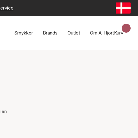
ervice
Smykker
Brands
Outlet
Om A-Hjort
Kurv
ilen