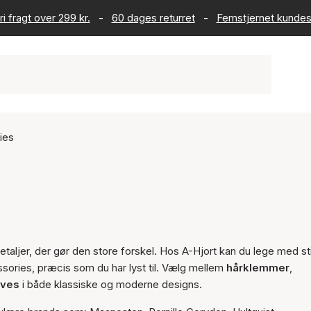
ri fragt over 299 kr.
-
60 dages returret
-
Femstjernet kundes
ies
detaljer, der gør den store forskel. Hos A-Hjort kan du lege med st
ssories, præcis som du har lyst til. Vælg mellem
hårklemmer
,
eves
i både klassiske og moderne designs.