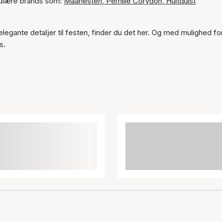
pulære brands som:
Maanesten,
Pernille Corydon,
Hultquist
elegante detaljer til festen, finder du det her. Og med mulighed fo
s.