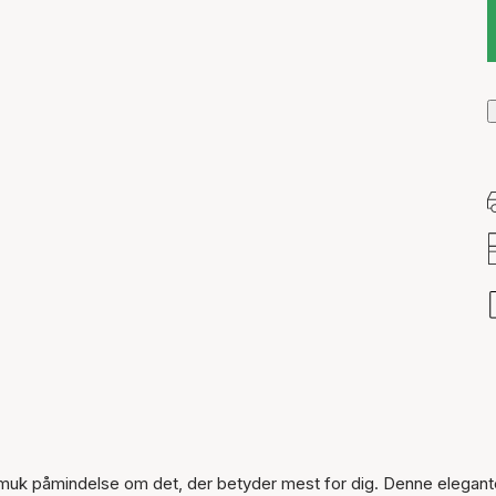
Varen er tilføjet til kurven
 smuk påmindelse om det, der betyder mest for dig. Denne elegant