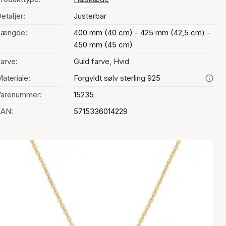
etaljer:
Justerbar
Længde:
400 mm (40 cm) - 425 mm (42,5 cm) -
450 mm (45 cm)
arve:
Guld farve, Hvid
ateriale:
Forgyldt sølv sterling 925
Varenummer:
15235
EAN:
5715336014229
alg af farve