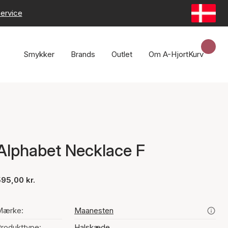
ervice
Smykker
Brands
Outlet
Om A-Hjort
Kurv
Alphabet Necklace F
95,00 kr.
Mærke:
Maanesten
rodukttype:
Halskæde