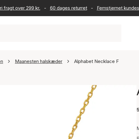
ri fragt over 299 kr.
-
60 dages returret
-
Femstjernet kundes
en
Maanesten halskæder
Alphabet Necklace F
5
P