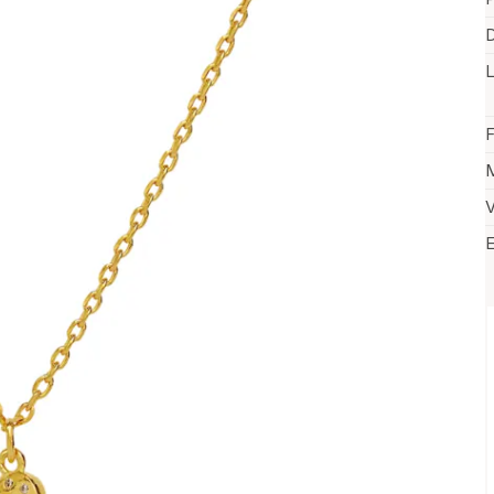
D
F
M
V