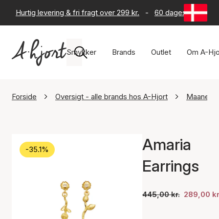
Hurtig levering & fri fragt over 299 kr.
-
60 dages returret
Smykker
Brands
Outlet
Om A-Hjo
Forside
Oversigt - alle brands hos A-Hjort
Maanest
Amaria
-35.1%
Earrings
445,00 kr.
289,00 kr