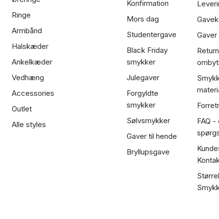
Konfirmation
Leveri
Ringe
Mors dag
Gavek
Armbånd
Studentergave
Gaver
Halskæder
Black Friday
Return
Ankelkæder
smykker
ombyt
Vedhæng
Julegaver
Smykk
materi
Accessories
Forgyldte
smykker
Forret
Outlet
Sølvsmykker
FAQ - 
Alle styles
spørg
Gaver til hende
Kundes
Bryllupsgave
Kontak
Større
Smykk