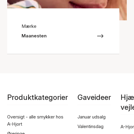
Mærke
Maanesten
Produktkategorier
Gaveideer
Hjæ
vej
Oversigt - alle smykker hos
Januar udsalg
A-Hjort
Valentinsdag
A-Hjor
Øreringe