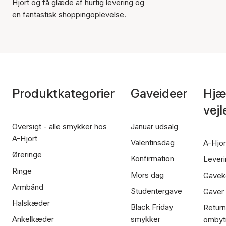
Hjort og få glæde af hurtig levering og
en fantastisk shoppingoplevelse.
Produktkategorier
Gaveideer
Hjæ
vej
Oversigt - alle smykker hos
Januar udsalg
A-Hjort
Valentinsdag
A-Hjor
Øreringe
Konfirmation
Leveri
Ringe
Mors dag
Gavek
Armbånd
Studentergave
Gaver
Halskæder
Black Friday
Return
Ankelkæder
smykker
ombyt