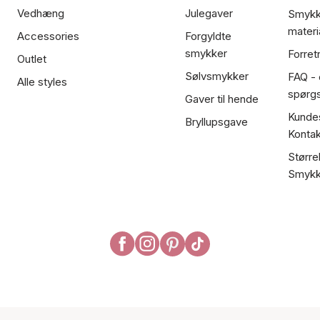
Vedhæng
Julegaver
Smykk
materi
Accessories
Forgyldte
smykker
Forret
Outlet
Sølvsmykker
FAQ - 
Alle styles
spørg
Gaver til hende
Kundes
Bryllupsgave
Kontak
Større
Smykk