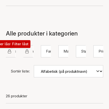
Alle produkter i kategorien
ter låst
Filter låst
Maanesten
Ring
Farve
Materiale
Størrelse
Pris
Sortér liste:
26 produkter