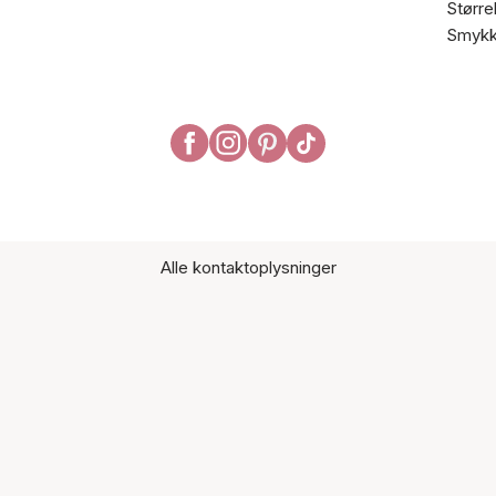
Større
Smykk
Alle kontaktoplysninger