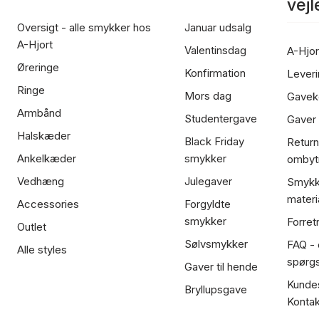
vej
Oversigt - alle smykker hos
Januar udsalg
A-Hjort
Valentinsdag
A-Hjor
Øreringe
Konfirmation
Leveri
Ringe
Mors dag
Gavek
Armbånd
Studentergave
Gaver
Halskæder
Black Friday
Return
Ankelkæder
smykker
ombyt
Vedhæng
Julegaver
Smykk
materi
Accessories
Forgyldte
smykker
Forret
Outlet
Sølvsmykker
FAQ - 
Alle styles
spørg
Gaver til hende
Kundes
Bryllupsgave
Kontak