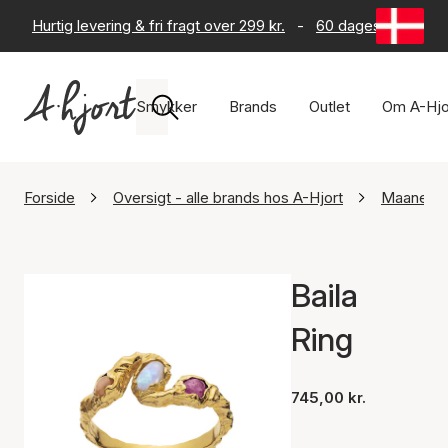
Hurtig levering & fri fragt over 299 kr.
-
60 dages returret
Smykker
Brands
Outlet
Om A-Hjo
Forside
Oversigt - alle brands hos A-Hjort
Maanest
Baila
Ring
745,00 kr.