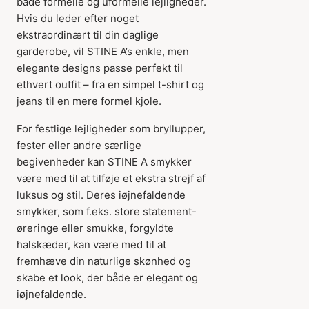
både formelle og uformelle lejligheder.
Hvis du leder efter noget
ekstraordinært til din daglige
garderobe, vil STINE A’s enkle, men
elegante designs passe perfekt til
ethvert outfit – fra en simpel t-shirt og
jeans til en mere formel kjole.
For festlige lejligheder som bryllupper,
fester eller andre særlige
begivenheder kan STINE A smykker
være med til at tilføje et ekstra strejf af
luksus og stil. Deres iøjnefaldende
smykker, som f.eks. store statement-
øreringe eller smukke, forgyldte
halskæder, kan være med til at
fremhæve din naturlige skønhed og
skabe et look, der både er elegant og
iøjnefaldende.