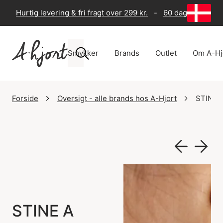
Hurtig levering & fri fragt over 299 kr.
-
60 dages returre
Smykker
Brands
Outlet
Om A-Hj
Forside
Oversigt - alle brands hos A-Hjort
STINE 
STINE A