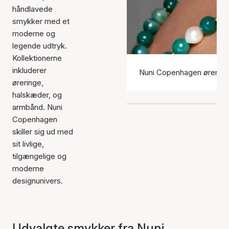
håndlavede
smykker med et
moderne og
legende udtryk.
Kollektionerne
inkluderer
Nuni Copenhagen ørering
øreringe,
halskæder, og
armbånd. Nuni
Copenhagen
skiller sig ud med
sit livlige,
tilgængelige og
moderne
designunivers.
Udvalgte smykker fra Nuni