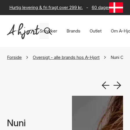
Hurtig levering & fri fragt over 299 kr.
-
60 dages returret
Smykker
Brands
Outlet
Om A-Hjo
Forside
Oversigt - alle brands hos A-Hjort
Nuni Cop
Nuni