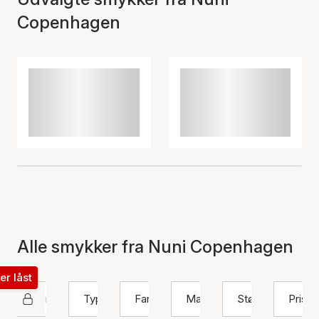
Copenhagen
Alle smykker fra Nuni Copenhagen
ter låst
Nuni Copenhagen
Type
Farve
Materiale
Størrelse
Pris