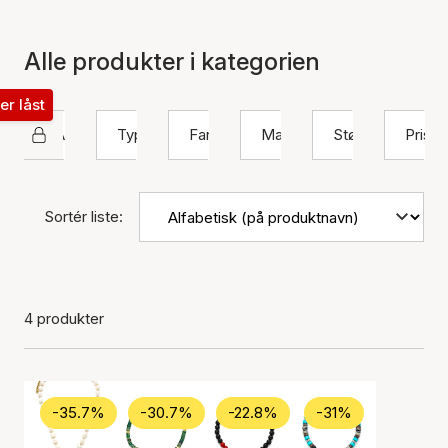
Alle produkter i kategorien
ter låst
SAMIE
Type
Farve
Materiale
Størrelse
Pris
Sortér liste:
4 produkter
-35.7%
-30.7%
-22.8%
-31%