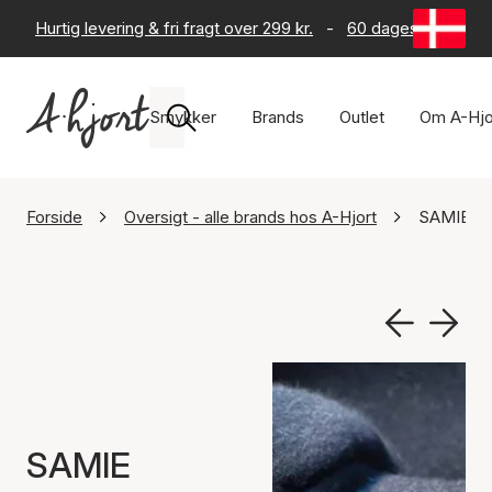
Hurtig levering & fri fragt over 299 kr.
-
60 dages returret
Smykker
Brands
Outlet
Om A-Hjo
Forside
Oversigt - alle brands hos A-Hjort
SAMIE
SAMIE