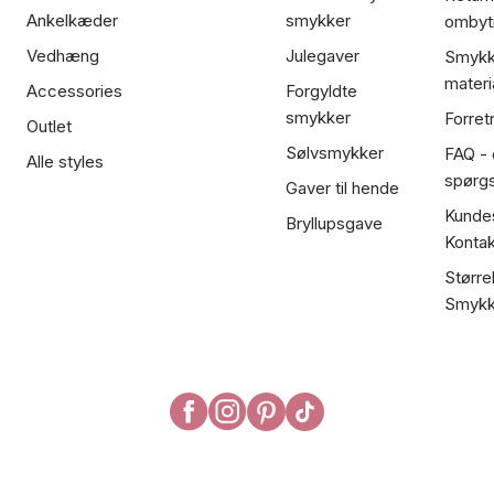
Ankelkæder
smykker
ombyt
Vedhæng
Julegaver
Smykk
materi
Accessories
Forgyldte
smykker
Forret
Outlet
Sølvsmykker
FAQ - 
Alle styles
spørg
Gaver til hende
Kundes
Bryllupsgave
Kontak
Større
Smykk