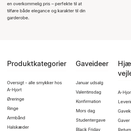
en overkommelig pris – perfekte til at
tilføre både elegance og karakter til din
garderobe.
Produktkategorier
Gaveideer
Hjæ
vej
Oversigt - alle smykker hos
Januar udsalg
A-Hjort
Valentinsdag
A-Hjor
Øreringe
Konfirmation
Leveri
Ringe
Mors dag
Gavek
Armbånd
Studentergave
Gaver
Halskæder
Black Friday
Return