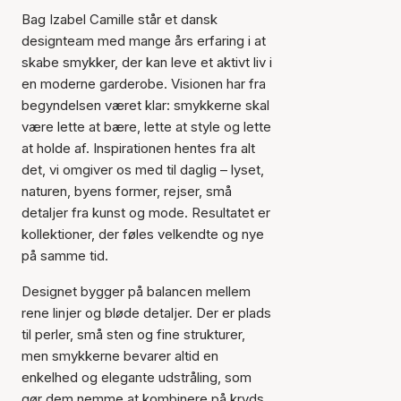
Bag Izabel Camille står et dansk
designteam med mange års erfaring i at
skabe smykker, der kan leve et aktivt liv i
en moderne garderobe. Visionen har fra
begyndelsen været klar: smykkerne skal
være lette at bære, lette at style og lette
at holde af. Inspirationen hentes fra alt
det, vi omgiver os med til daglig – lyset,
naturen, byens former, rejser, små
detaljer fra kunst og mode. Resultatet er
kollektioner, der føles velkendte og nye
på samme tid.
Designet bygger på balancen mellem
rene linjer og bløde detaljer. Der er plads
til perler, små sten og fine strukturer,
men smykkerne bevarer altid en
enkelhed og elegante udstråling, som
gør dem nemme at kombinere på kryds