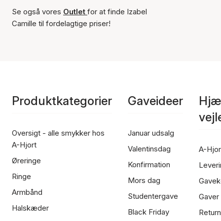
Se også vores
Outlet
for at finde Izabel
Camille til fordelagtige priser!
Produktkategorier
Gaveideer
Hjæ
vej
Oversigt - alle smykker hos
Januar udsalg
A-Hjort
Valentinsdag
A-Hjor
Øreringe
Konfirmation
Leveri
Ringe
Mors dag
Gavek
Armbånd
Studentergave
Gaver
Halskæder
Black Friday
Return