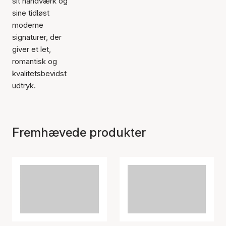
sit håndværk og
sine tidløst
moderne
signaturer, der
giver et let,
romantisk og
kvalitetsbevidst
udtryk.
Fremhævede produkter