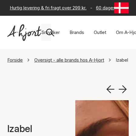
Hurtig levering & fri fragt over 299 kr.
-
60 dages returret
Smykker
Brands
Outlet
Om A-Hjo
Forside
Oversigt - alle brands hos A-Hjort
Izabel Ca
Izabel