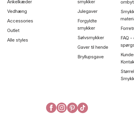
Ankelkæder
smykker
ombyt
Vedhæng
Julegaver
Smykk
materi
Accessories
Forgyldte
smykker
Forret
Outlet
Sølvsmykker
FAQ - 
Alle styles
spørg
Gaver til hende
Kundes
Bryllupsgave
Kontak
Større
Smykk