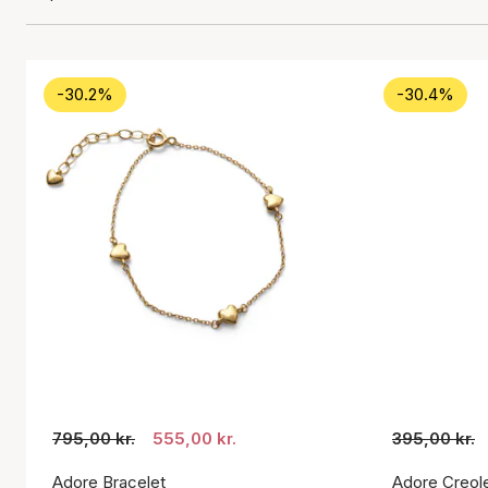
-30.2%
-30.4%
795,00 kr.
555,00 kr.
395,00 kr.
Adore Bracelet
Adore Creol