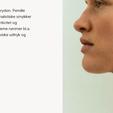
rydon. Pernille
malistiske smykker
nticitet og
erne rummer bl.a.
viske udtryk og