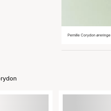
Pernille Corydon øreringe
orydon