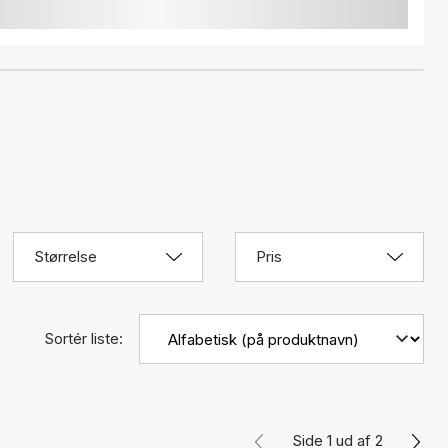
Størrelse
Pris
Sortér liste:
Side 1 ud af 2