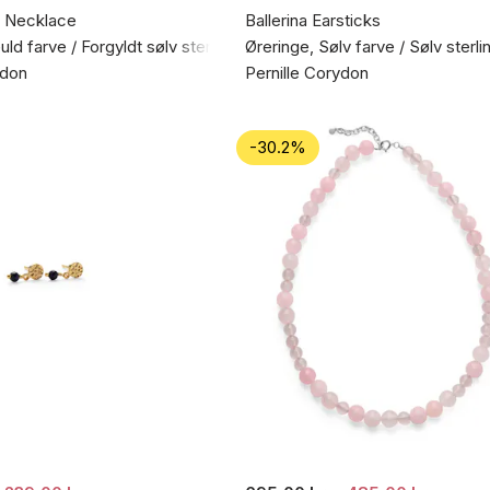
 Necklace
Ballerina Earsticks
ld farve / Forgyldt sølv sterling 925
Øreringe, Sølv farve / Sølv sterl
ydon
Pernille Corydon
-30.2%