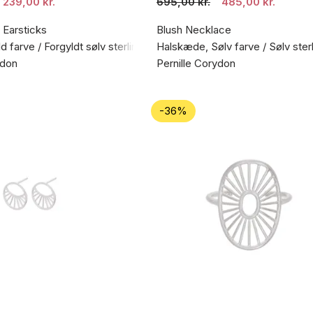
239,00 kr.
695,00 kr.
485,00 kr.
 Earsticks
Blush Necklace
d farve / Forgyldt sølv sterling 925
Halskæde, Sølv farve / Sølv ster
ydon
Pernille Corydon
-36%