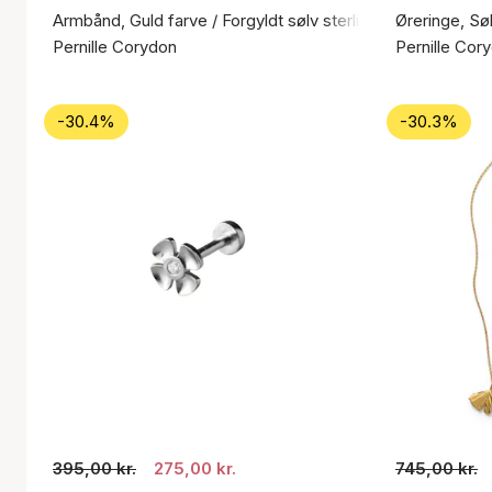
Armbånd, Guld farve / Forgyldt sølv sterling 925
Øreringe, Søl
Pernille Corydon
Pernille Cor
-30.4%
-30.3%
395,00 kr.
275,00 kr.
745,00 kr.