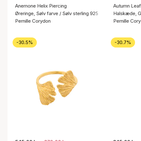
Anemone Helix Piercing
Autumn Leaf
Øreringe, Sølv farve / Sølv sterling 925
Halskæde, Gu
Pernille Corydon
Pernille Cor
-30.5%
-30.7%