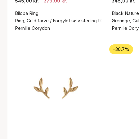
545,00 kr.
379,00 kr.
345,00 kr.
Biloba Ring
Black Nature
Ring, Guld farve / Forgyldt sølv sterling 925
Øreringe, Gul
Pernille Corydon
Pernille Cor
-30.7%