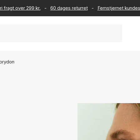
ri fragt over 299 kr.
-
60 dages returret
-
Femstjernet kundes
Corydon