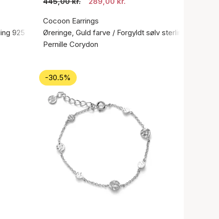
445,00 kr.
289,00 kr.
Cocoon Earrings
ling 925
Øreringe, Guld farve / Forgyldt sølv sterling 925
Pernille Corydon
-30.5%