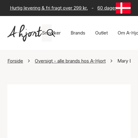
Hurtig levering & fri fragt over 299 kr.
-
60 dages returret
Smykker
Brands
Outlet
Om A-Hjo
Forside
Oversigt - alle brands hos A-Hjort
Mary By 