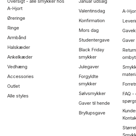
Oversigt - alle smykker hos
Januar udsalg
A-Hjort
Valentinsdag
A-Hjor
Øreringe
Konfirmation
Leveri
Ringe
Mors dag
Gavek
Armbånd
Studentergave
Gaver
Halskæder
Black Friday
Return
Ankelkæder
smykker
ombyt
Vedhæng
Julegaver
Smykk
materi
Accessories
Forgyldte
smykker
Forret
Outlet
Sølvsmykker
FAQ - 
Alle styles
spørg
Gaver til hende
Kundes
Bryllupsgave
Kontak
Større
Smykk