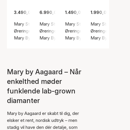
3.490,00 kr.
6.990,00 kr.
1.490,00 kr.
1.990,00 kr.
Mary Stud Earrings 8 Carat With 2x0.10ct W/VS Labgrow
Mary Stud Earrings 8 Carat With 2x0.20ct 
Mary Stud Earrings With 2x0.0
Mary Stud Earrings
Øreringe, Guld farve / Guld
Øreringe, Sølv farve / Hvid guld
Øreringe, Sølv farve / Sølv sterl
Øreringe, Sølv farve
Mary By Aagaard
Mary By Aagaard
Mary By Aagaard
Mary By Aagaard
Mary by Aagaard – Når
enkelthed møder
funklende lab-grown
diamanter
Mary by Aagaard er skabt til dig, der
elsker et rent, nordisk udtryk – men
stadig vil have den dér detalje, som