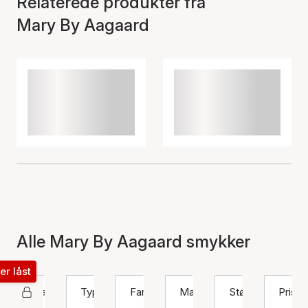
Relaterede produkter fra
Mary By Aagaard
Alle Mary By Aagaard smykker
ter låst
Mary By Aagaard
Type
Farve
Materiale
Størrelse
Pris