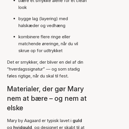
bære ét smykke alene for et clean
look
bygge lag (layering) med
halskæder og vedhæng
kombinere flere ringe eller
matchende øreringe, når du vil
skrue op for udtrykket
Det er smykker, der bliver en del af din
“hverdagssignatur” — og som stadig
føles rigtige, når du skal til fest.
Materialer, der gør Mary
nem at bære – og nem at
elske
Mary by Aagaard er typisk lavet i
guld
og
hvidguld
, og designet er skabt til at