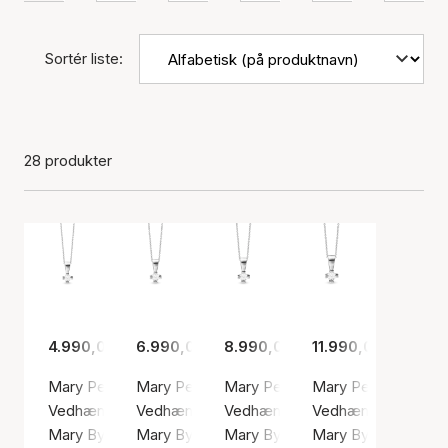
Sortér liste:
28 produkter
4.990,00 kr.
6.990,00 kr.
8.990,00 kr.
11.990,00 kr.
Mary Pendant 14 Carat With 0.25ct W/VS Labgrown Diam
Mary Pendant 14 Carat With 0.40ct W/VS L
Mary Pendant 14 Carat With 0.
Mary Pendant 14 C
Vedhæng, Sølv farve / Hvid guld
Vedhæng, Sølv farve / Hvid guld
Vedhæng, Sølv farve / Hvid guld
Vedhæng, Sølv farve
Mary By Aagaard
Mary By Aagaard
Mary By Aagaard
Mary By Aagaard