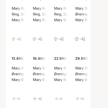
Mary Ring 8 Carat With 0.20ct W/VS Labgrown Diamond
Mary Ring With 0.05ct W/VS Labgrown Diam
Mary Ring With 0.10ct W/VS La
Mary Stud Earrings
Ring, Sølv farve / Hvid guld
Ring, Sølv farve / Sølv sterling 925
Ring, Sølv farve / Sølv sterling 9
Øreringe, Sølv farve
Mary By Aagaard
Mary By Aagaard
Mary By Aagaard
Mary By Aagaard
13.490,00 kr.
16.490,00 kr.
22.990,00 kr.
29.990,00 kr.
Mary Stud Earrings 14 Carat With 2x0.40ct W/VS Labgro
Mary Stud Earrings 14 Carat With 2x0.50ct
Mary Stud Earrings 14 Carat W
Mary Stud Earrings
Øreringe, Guld farve / Guld
Øreringe, Sølv farve / Hvid guld
Øreringe, Sølv farve / Hvid guld
Øreringe, Sølv farve
Mary By Aagaard
Mary By Aagaard
Mary By Aagaard
Mary By Aagaard