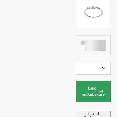
Læg i
indkøbskurv
Tilføj til