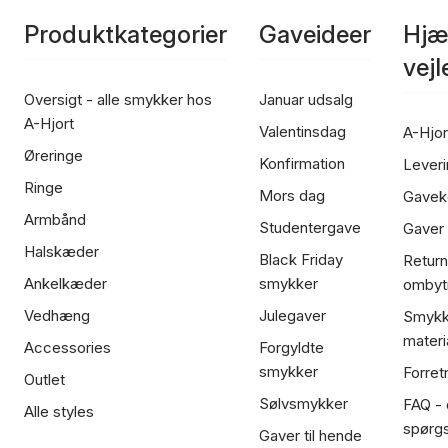
Produktkategorier
Gaveideer
Hjæ
vej
Oversigt - alle smykker hos
Januar udsalg
A-Hjort
Valentinsdag
A-Hjor
Øreringe
Konfirmation
Leveri
Ringe
Mors dag
Gavek
Armbånd
Studentergave
Gaver
Halskæder
Black Friday
Return
Ankelkæder
smykker
ombyt
Vedhæng
Julegaver
Smykk
materi
Accessories
Forgyldte
smykker
Forret
Outlet
Sølvsmykker
FAQ - 
Alle styles
spørg
Gaver til hende