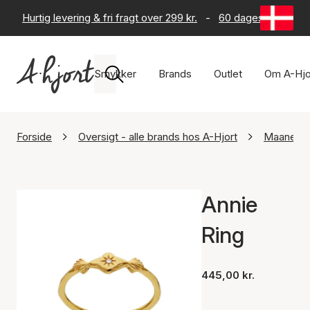
Hurtig levering & fri fragt over 299 kr.
-
60 dages returret
Smykker
Brands
Outlet
Om A-Hjo
Forside
Oversigt - alle brands hos A-Hjort
Maanest
Annie
Ring
445,00 kr.