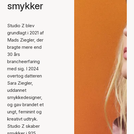
smykker
Studio Z blev
grundlagt i 2021 af
Mads Ziegler, der
bragte mere end
30 års
brancheerfaring
med sig. I 2024
overtog datteren
Sara Ziegler,
uddannet
smykkedesigner,
og gav brandet et
ungt, feminint og
kreativt udtryk.
Studio Z skaber
smykker i 925