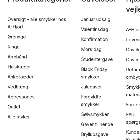
vej
Oversigt - alle smykker hos
Januar udsalg
A-Hjort
Valentinsdag
A-Hjor
Øreringe
Konfirmation
Leveri
Ringe
Mors dag
Gavek
Armbånd
Studentergave
Gaver
Halskæder
Black Friday
Return
Ankelkæder
smykker
ombyt
Vedhæng
Julegaver
Smykk
materi
Accessories
Forgyldte
smykker
Forret
Outlet
Sølvsmykker
FAQ - 
Alle styles
spørg
Gaver til hende
Kundes
Bryllupsgave
Kontak