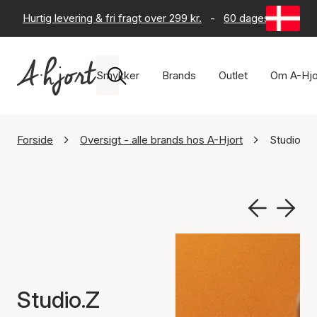
Hurtig levering & fri fragt over 299 kr.
-
60 dages returret
Smykker
Brands
Outlet
Om A-Hjo
Forside
Oversigt - alle brands hos A-Hjort
Studio.Z
Studio.Z