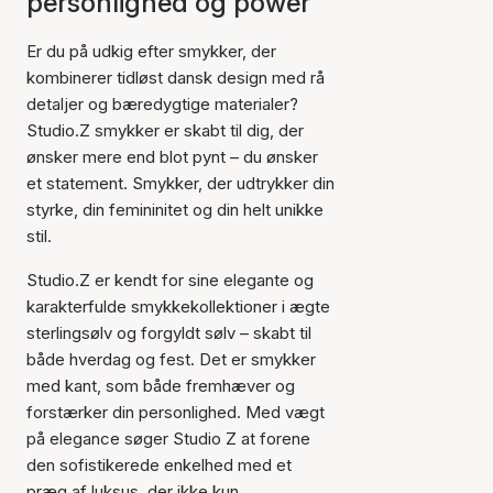
personlighed og power
Er du på udkig efter smykker, der
kombinerer tidløst dansk design med rå
detaljer og bæredygtige materialer?
Studio.Z smykker er skabt til dig, der
ønsker mere end blot pynt – du ønsker
et statement. Smykker, der udtrykker din
styrke, din femininitet og din helt unikke
stil.
Studio.Z er kendt for sine elegante og
karakterfulde smykkekollektioner i ægte
sterlingsølv og forgyldt sølv – skabt til
både hverdag og fest. Det er smykker
med kant, som både fremhæver og
forstærker din personlighed. Med vægt
på elegance søger Studio Z at forene
den sofistikerede enkelhed med et
præg af luksus, der ikke kun