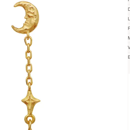
D
F
M
V