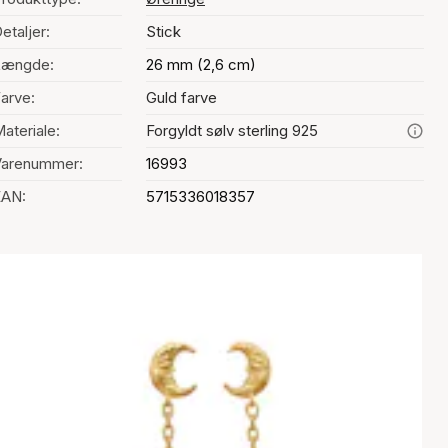
etaljer:
Stick
Længde:
26 mm (2,6 cm)
arve:
Guld farve
ateriale:
Forgyldt sølv sterling 925
Varenummer:
16993
EAN:
5715336018357
alg af farve