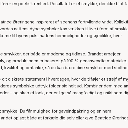
fører en poetisk renhed. Resultatet er et smykke, der ikke blot f
Varen er tilføjet til kurven
trice Øreringene inspireret af scenens fortryllende ynde. Kollekt
 og hvordan nattens dybe symboler kan vækkes til live i form af smykk
kerne til byens puls, nattens hemmeligheder og øjeblikke, hvor
 smykker, der både er moderne og tidløse. Brandet arbejder
sølv, og produktionen er baseret på 100 % genanvendte materialer.
d, kvalitet og omtanke, så du kan bære dine smykker med stolthe
it diskrete statement i hverdagen, hvor de tilføjer et strejf af my
or deres symbolske udtryk folder sig helt ud. Kombinér dem med a
æder – og skab et look, der er lige så mangfoldigt og unikt som di
et smykke. Du får mulighed for gaveindpakning og en nem
gør det oplagt både at forkæle dig selv eller give Beatrice Ørerin