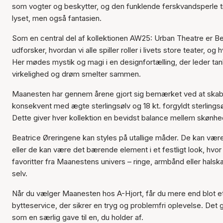
som vogter og beskytter, og den funklende ferskvandsperle til
lyset, men også fantasien.
Som en central del af kollektionen AW25: Urban Theatre er Bea
udforsker, hvordan vi alle spiller roller i livets store teater,
Her mødes mystik og magi i en designfortælling, der leder tan
virkelighed og drøm smelter sammen.
Maanesten har gennem årene gjort sig bemærket ved at skabe
konsekvent med ægte sterlingsølv og 18 kt. forgyldt sterling
Dette giver hver kollektion en bevidst balance mellem skønhe
Beatrice Øreringene kan styles på utallige måder. De kan være d
eller de kan være det bærende element i et festligt look, hv
favoritter fra Maanestens univers – ringe, armbånd eller halsk
selv.
Når du vælger Maanesten hos A-Hjort, får du mere end blot 
bytteservice, der sikrer en tryg og problemfri oplevelse. Det 
som en særlig gave til en, du holder af.