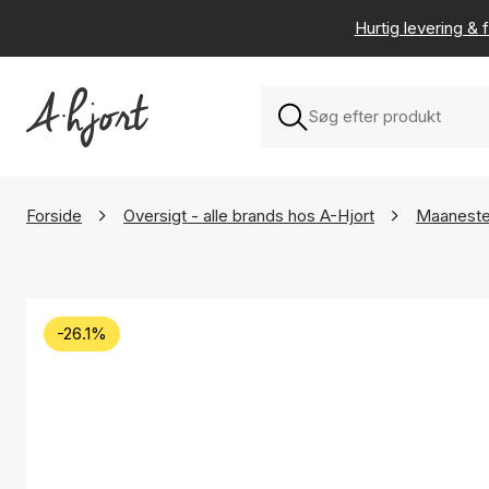
Hurtig levering & f
Forside
Oversigt - alle brands hos A-Hjort
Maanest
-26.1%