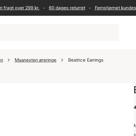
ri fragt over 299 kr.
-
60 dages returret
-
Femstjernet kundes
en
Maanesten øreringe
Beatrice Earrings
4
P