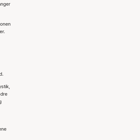
anger
ionen
er.
d.
stik,
ndre
g
gene