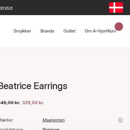
ervice
Smykker
Brands
Outlet
Om A-Hjort
Kurv
Beatrice Earrings
45,00 kr.
329,00 kr.
Mærke:
Maanesten
rodukttype:
Øreringe