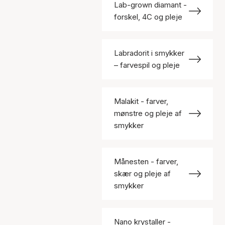
Lab-grown diamant -
forskel, 4C og pleje
Labradorit i smykker
– farvespil og pleje
Malakit - farver,
mønstre og pleje af
smykker
Månesten - farver,
skær og pleje af
smykker
Nano krystaller -