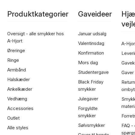
Produktkategorier
Gaveideer
Hjæ
vej
Oversigt - alle smykker hos
Januar udsalg
A-Hjort
Valentinsdag
A-Hjor
Øreringe
Konfirmation
Leveri
Ringe
Mors dag
Gavek
Armbånd
Studentergave
Gaver
Halskæder
Black Friday
Return
Ankelkæder
smykker
ombyt
Vedhæng
Julegaver
Smykk
materi
Accessories
Forgyldte
smykker
Forret
Outlet
Sølvsmykker
FAQ - 
Alle styles
spørg
Gaver til hende