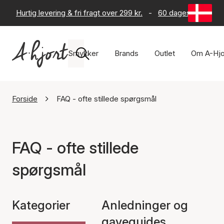
Hurtig levering & fri fragt over 299 kr.
-
60 dages returret
Smykker
Brands
Outlet
Om A-Hjo
Forside
FAQ - ofte stillede spørgsmål
FAQ - ofte stillede
spørgsmål
Kategorier
Anledninger og
gaveguides