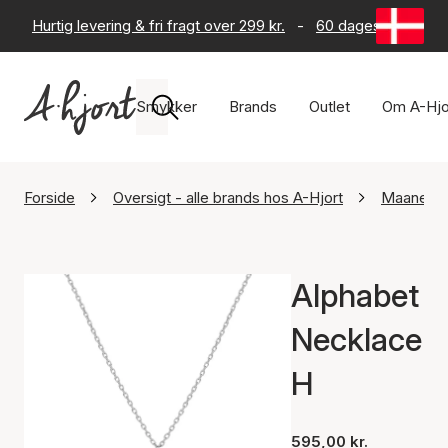
Hurtig levering & fri fragt over 299 kr.
-
60 dages returret
Smykker
Brands
Outlet
Om A-Hjo
Forside
Oversigt - alle brands hos A-Hjort
Maanest
Alphabet
Necklace
H
595,00 kr.