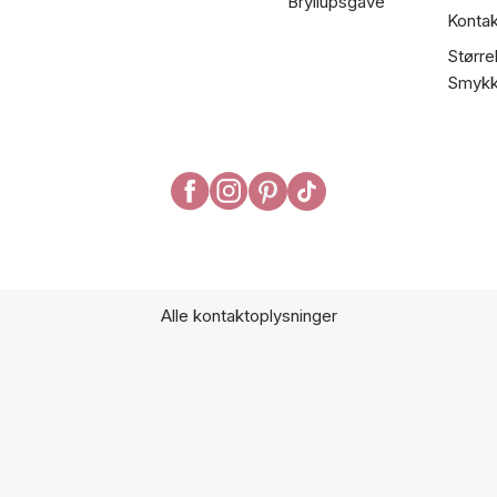
Bryllupsgave
Kontak
Større
Smykk
Alle kontaktoplysninger