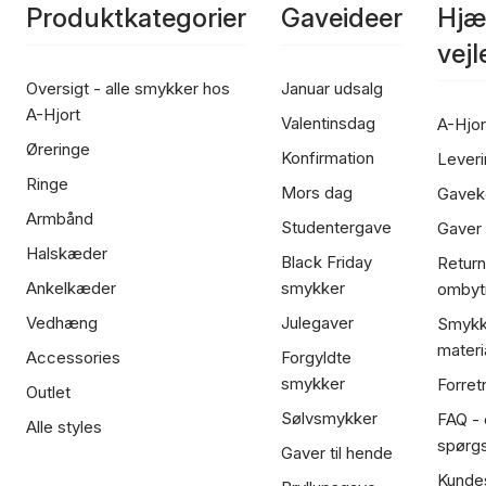
Produktkategorier
Gaveideer
Hjæ
vej
Oversigt - alle smykker hos
Januar udsalg
A-Hjort
Valentinsdag
A-Hjor
Øreringe
Konfirmation
Leveri
Ringe
Mors dag
Gavek
Armbånd
Studentergave
Gaver
Halskæder
Black Friday
Return
Ankelkæder
smykker
ombyt
Vedhæng
Julegaver
Smykk
materi
Accessories
Forgyldte
smykker
Forret
Outlet
Sølvsmykker
FAQ - 
Alle styles
spørg
Gaver til hende
Kundes