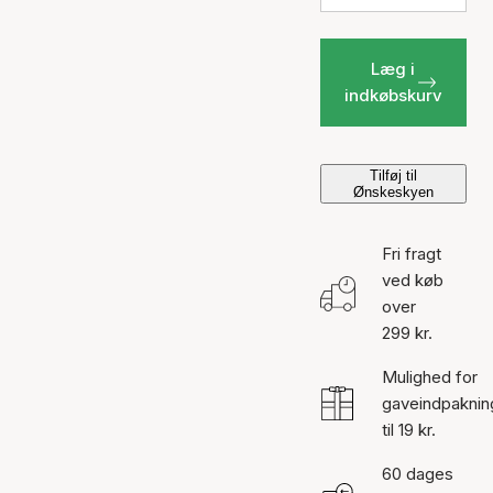
Læg i
indkøbskurv
Tilføj til
Ønskeskyen
Fri fragt
ved køb
over
299 kr.
Mulighed for
gaveindpaknin
til 19 kr.
60 dages