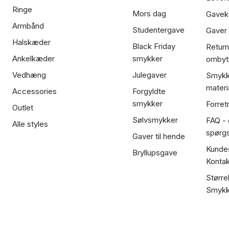
Ringe
Mors dag
Gavek
Armbånd
Studentergave
Gaver
Halskæder
Black Friday
Return
Ankelkæder
smykker
ombyt
Vedhæng
Julegaver
Smykk
materi
Accessories
Forgyldte
smykker
Forret
Outlet
Sølvsmykker
FAQ - 
Alle styles
spørg
Gaver til hende
Kundes
Bryllupsgave
Kontak
Større
Smykk