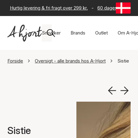
Hurtig levering & fri fragt over 299 kr.
-
60 dages returret
Smykker
Brands
Outlet
Om A-Hjo
Forside
Oversigt - alle brands hos A-Hjort
Sistie
Sistie