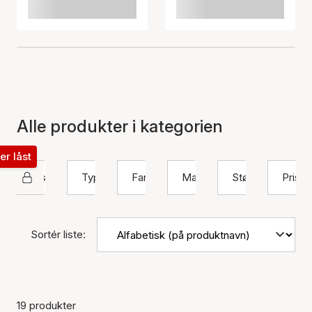
Alle produkter i kategorien
ter låst
Sistie
Type
Farve
Materiale
Størrelse
Pris
Sortér liste:
19 produkter