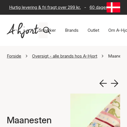
Hurtig levering & fri fragt over 299 kr.
-
60 dages returret
Smykker
Brands
Outlet
Om A-Hjo
Forside
Oversigt - alle brands hos A-Hjort
Maanest
Maanesten