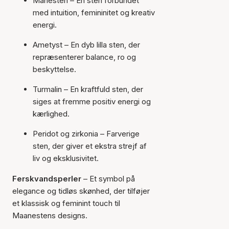
Månesten – En sten forbundet
med intuition, femininitet og kreativ
energi.
Ametyst – En dyb lilla sten, der
repræsenterer balance, ro og
beskyttelse.
Turmalin – En kraftfuld sten, der
siges at fremme positiv energi og
kærlighed.
Peridot og zirkonia
– Farverige
sten, der giver et ekstra strejf af
liv og eksklusivitet.
Ferskvandsperler
– Et symbol på
elegance og tidløs skønhed, der tilføjer
et klassisk og feminint touch til
Maanestens designs.