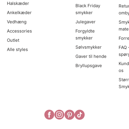
Halskæder
Black Friday
Retu
Ankelkæder
smykker
omby
Vedhæng
Julegaver
Smyk
mater
Accessories
Forgyldte
smykker
Forr
Outlet
Sølvsmykker
FAQ -
Alle styles
spør
Gaver til hende
Kund
Bryllupsgave
os
Stør
Smyk