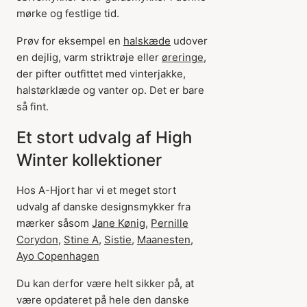
mørke og festlige tid.
Prøv for eksempel en
halskæde
udover
en dejlig, varm striktrøje eller
øreringe
,
der pifter outfittet med vinterjakke,
halstørklæde og vanter op. Det er bare
så fint.
Et stort udvalg af High
Winter kollektioner
Hos A-Hjort har vi et meget stort
udvalg af danske designsmykker fra
mærker såsom
Jane Kønig
,
Pernille
Corydon
,
Stine A
,
Sistie
,
Maanesten
,
Ayo Copenhagen
Du kan derfor være helt sikker på, at
være opdateret på hele den danske