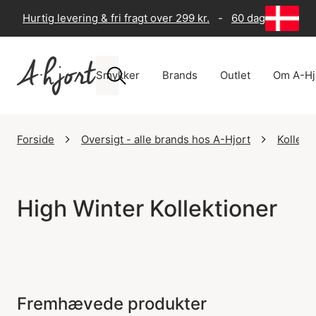
Hurtig levering & fri fragt over 299 kr.
-
60 dages returre
Smykker
Brands
Outlet
Om A-Hj
Forside
Oversigt - alle brands hos A-Hjort
Kollekt
High Winter Kollektioner
Fremhævede produkter