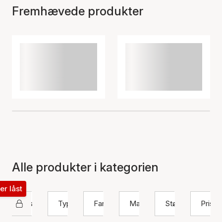
Fremhævede produkter
Alle produkter i kategorien
ter låst
Sistie 2nd
Type
Farve
Materiale
Størrelse
Pris