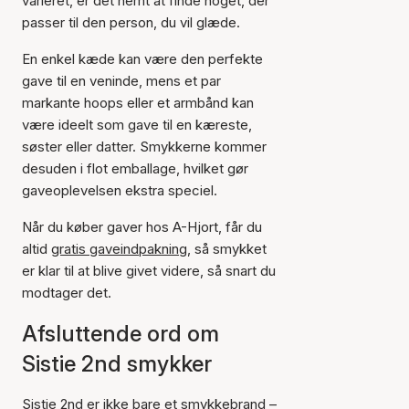
varieret, er det nemt at finde noget, der
passer til den person, du vil glæde.
En enkel kæde kan være den perfekte
gave til en veninde, mens et par
markante hoops eller et armbånd kan
være ideelt som gave til en kæreste,
søster eller datter. Smykkerne kommer
desuden i flot emballage, hvilket gør
gaveoplevelsen ekstra speciel.
Når du køber gaver hos A-Hjort, får du
altid
gratis gaveindpakning
, så smykket
er klar til at blive givet videre, så snart du
modtager det.
Afsluttende ord om
Sistie 2nd smykker
Sistie 2nd er ikke bare et smykkebrand –