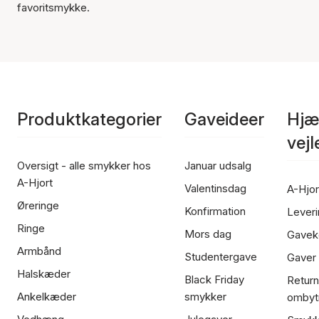
favoritsmykke.
Produktkategorier
Gaveideer
Hjæ
vej
Oversigt - alle smykker hos
Januar udsalg
A-Hjort
Valentinsdag
A-Hjor
Øreringe
Konfirmation
Leveri
Ringe
Mors dag
Gavek
Armbånd
Studentergave
Gaver
Halskæder
Black Friday
Return
Ankelkæder
smykker
ombyt