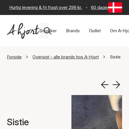
Hurtig levering & fri fragt over 299 kr.
-
60 dages returret
Smykker
Brands
Outlet
Om A-Hjo
Forside
Oversigt - alle brands hos A-Hjort
Sistie 2nd
Sistie