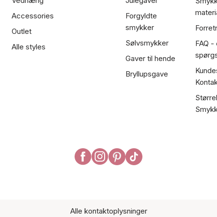
Vedhæng
Julegaver
Smykk
materi
Accessories
Forgyldte
smykker
Forret
Outlet
Sølvsmykker
FAQ - 
Alle styles
spørg
Gaver til hende
Kundes
Bryllupsgave
Kontak
Større
Smykk
Alle kontaktoplysninger