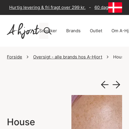
Hurtig levering & fri fragt over 299 kr.
-
60 dages returre
Smykker
Brands
Outlet
Om A-Hj
Forside
Oversigt - alle brands hos A-Hjort
House O
House