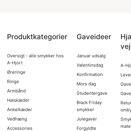
Produktkategorier
Gaveideer
Hj
vej
Oversigt - alle smykker hos
Januar udsalg
A-Hjort
Valentinsdag
A-Hj
Øreringe
Konfirmation
Leve
Ringe
Mors dag
Gave
Armbånd
Studentergave
Gave
Halskæder
Black Friday
Retu
Ankelkæder
smykker
omby
Vedhæng
Julegaver
Smyk
mater
Accessories
Forgyldte