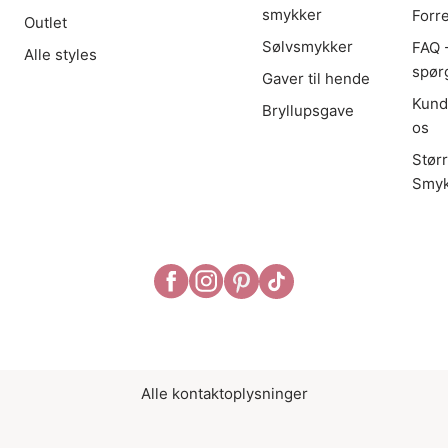
smykker
Forr
Outlet
Sølvsmykker
FAQ -
Alle styles
spør
Gaver til hende
Kund
Bryllupsgave
os
Stør
Smyk
Alle kontaktoplysninger