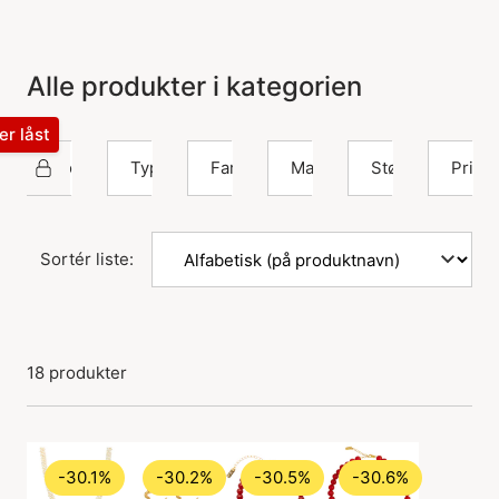
Alle produkter i kategorien
ter låst
House Of Vincent
Type
Farve
Materiale
Størrelse
Pris
Sortér liste:
18 produkter
-30.1%
-30.2%
-30.5%
-30.6%