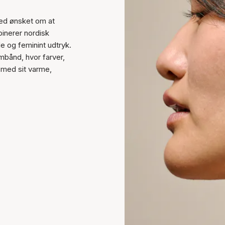
ed ønsket om at
binerer nordisk
e og feminint udtryk.
mbånd, hvor farver,
d med sit varme,