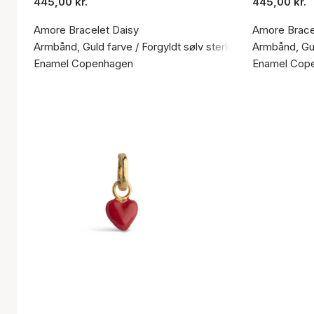
445,00 kr.
445,00 kr.
Amore Bracelet Daisy
Amore Bracel
Armbånd, Guld farve / Forgyldt sølv sterling 925
Armbånd, Gul
Enamel Copenhagen
Enamel Cop