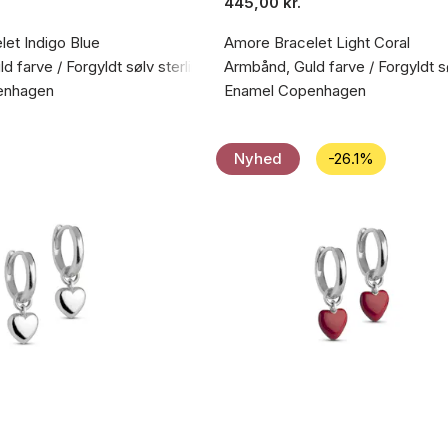
445,00 kr.
et Indigo Blue
Amore Bracelet Light Coral
d farve / Forgyldt sølv sterling 925
Armbånd, Guld farve / Forgyldt s
enhagen
Enamel Copenhagen
Nyhed
-26.1%