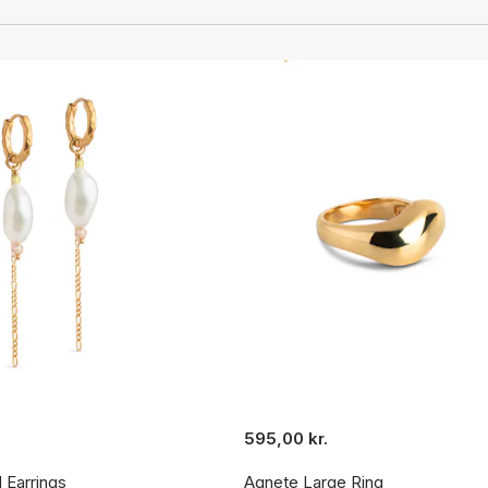
595,00 kr.
l Earrings
Agnete Large Ring