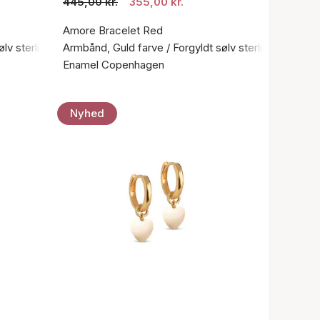
445,00 kr.
355,00 kr.
Amore Bracelet Red
ølv sterling 925
Armbånd, Guld farve / Forgyldt sølv sterling 925
Enamel Copenhagen
Nyhed