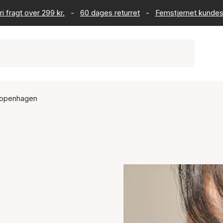
ri fragt over 299 kr.
-
60 dages returret
-
Femstjernet kundes
openhagen