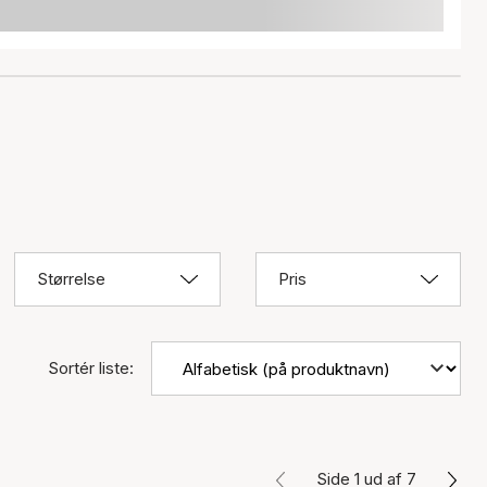
Størrelse
Pris
Sortér liste:
Side 1 ud af 7