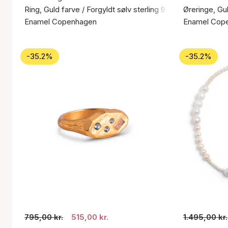
Ring, Guld farve / Forgyldt sølv sterling 925
Øreringe, Gul
Enamel Copenhagen
Enamel Cop
-35.2%
-35.2%
795,00 kr.
515,00 kr.
1.495,00 kr.