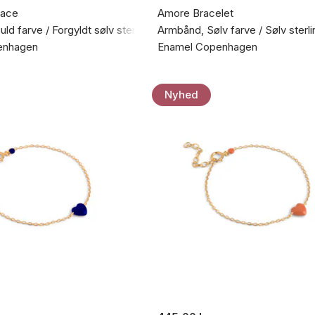
lace
Amore Bracelet
ld farve / Forgyldt sølv sterling 925
Armbånd, Sølv farve / Sølv sterl
enhagen
Enamel Copenhagen
Nyhed