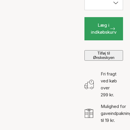
Læg i
indkøbskurv
Tilføj til
Ønskeskyen
Fri fragt
ved køb
over
299 kr.
Mulighed for
gaveindpaknin
til 19 kr.