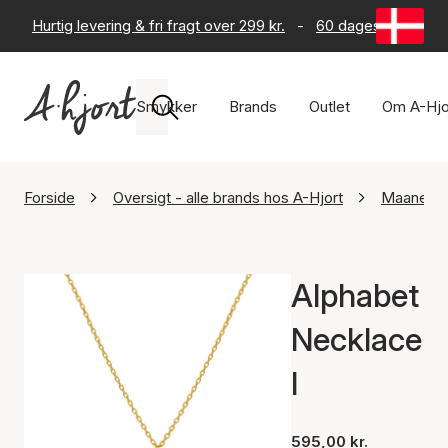
Hurtig levering & fri fragt over 299 kr.
-
60 dages returret
Smykker
Brands
Outlet
Om A-Hjo
Forside
Oversigt - alle brands hos A-Hjort
Maanest
Alphabet
Necklace
I
595,00 kr.