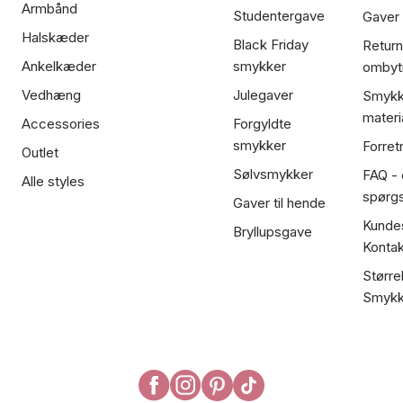
Armbånd
Studentergave
Gaver
Halskæder
Black Friday
Return
Ankelkæder
smykker
ombyt
Vedhæng
Julegaver
Smykk
materi
Accessories
Forgyldte
smykker
Forret
Outlet
Sølvsmykker
FAQ - 
Alle styles
spørg
Gaver til hende
Kundes
Bryllupsgave
Kontak
Større
Smykk