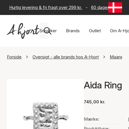
Hurtig levering & fri fragt over 299 kr.
-
60 dages returret
Smykker
Brands
Outlet
Om A-Hjo
Forside
Oversigt - alle brands hos A-Hjort
Maanest
Aida Ring
745,00 kr.
Mærke:
Produkttype: