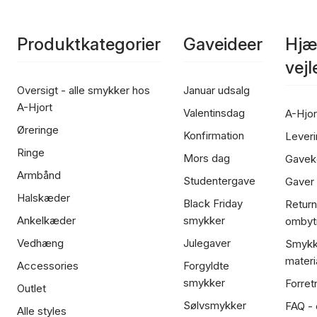
Produktkategorier
Gaveideer
Hjæ
vej
Oversigt - alle smykker hos
Januar udsalg
A-Hjort
Valentinsdag
A-Hjor
Øreringe
Konfirmation
Leveri
Ringe
Mors dag
Gavek
Armbånd
Studentergave
Gaver
Halskæder
Black Friday
Return
Ankelkæder
smykker
ombyt
Vedhæng
Julegaver
Smykk
materi
Accessories
Forgyldte
smykker
Forret
Outlet
Sølvsmykker
FAQ - 
Alle styles