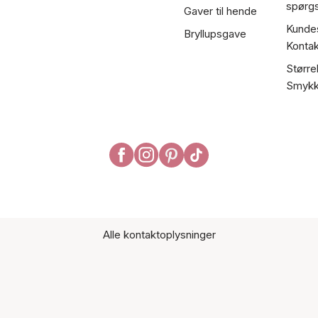
spørg
Gaver til hende
Kundes
Bryllupsgave
Kontak
Større
Smykk
Alle kontaktoplysninger