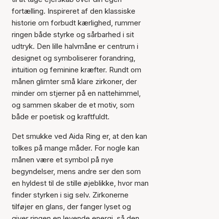
fortælling. Inspireret af den klassiske
historie om forbudt kærlighed, rummer
ringen både styrke og sårbarhed i sit
udtryk. Den lille halvmåne er centrum i
designet og symboliserer forandring,
intuition og feminine kræfter. Rundt om
månen glimter små klare zirkoner, der
minder om stjerner på en nattehimmel,
og sammen skaber de et motiv, som
både er poetisk og kraftfuldt.
Det smukke ved Aida Ring er, at den kan
tolkes på mange måder. For nogle kan
månen være et symbol på nye
begyndelser, mens andre ser den som
en hyldest til de stille øjeblikke, hvor man
finder styrken i sig selv. Zirkonerne
tilføjer en glans, der fanger lyset og
giver ringen en levende energi, så den