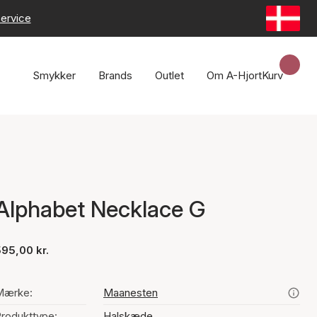
ervice
Smykker
Brands
Outlet
Om A-Hjort
Kurv
Alphabet Necklace G
95,00 kr.
Mærke:
Maanesten
rodukttype:
Halskæde