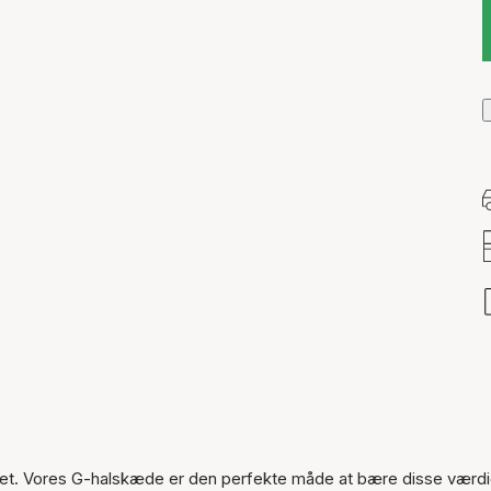
Varen er tilføjet til kurven
tet. Vores G-halskæde er den perfekte måde at bære disse værdi