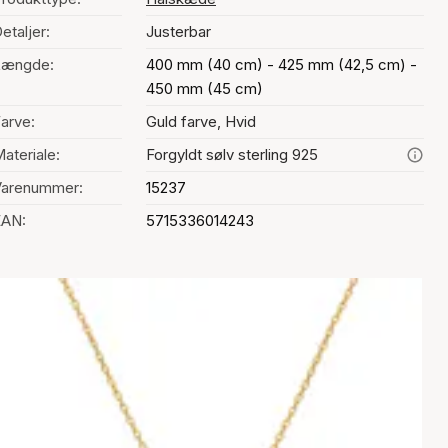
etaljer:
Justerbar
Længde:
400 mm (40 cm) - 425 mm (42,5 cm) -
450 mm (45 cm)
arve:
Guld farve, Hvid
ateriale:
Forgyldt sølv sterling 925
Varenummer:
15237
EAN:
5715336014243
alg af farve