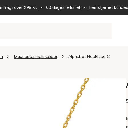
ri fragt over 299 kr.
-
60 dages returret
-
Femstjernet kundes
en
Maanesten halskæder
Alphabet Necklace G
5
P