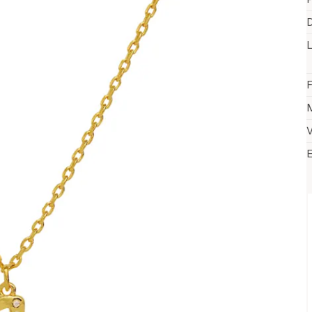
D
F
M
V