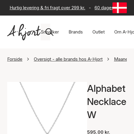
Hurtig levering & fri fragt over 299 kr.
-
60 dages returret
Smykker
Brands
Outlet
Om A-Hjo
Forside
Oversigt - alle brands hos A-Hjort
Maanest
Alphabet
Necklace
W
595,00 kr.