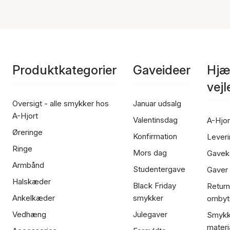
Produktkategorier
Gaveideer
Hjæ
vej
Oversigt - alle smykker hos
Januar udsalg
A-Hjort
Valentinsdag
A-Hjor
Øreringe
Konfirmation
Leveri
Ringe
Mors dag
Gavek
Armbånd
Studentergave
Gaver
Halskæder
Black Friday
Return
Ankelkæder
smykker
ombyt
Vedhæng
Julegaver
Smykk
materi