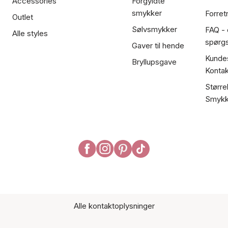
Accessories
Forgyldte
smykker
Forret
Outlet
Sølvsmykker
FAQ - 
Alle styles
spørg
Gaver til hende
Kundes
Bryllupsgave
Kontak
Større
Smykk
Alle kontaktoplysninger