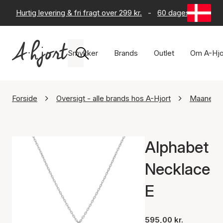
Hurtig levering & fri fragt over 299 kr.
-
60 dages returret
Smykker
Brands
Outlet
Om A-Hjo
Forside
Oversigt - alle brands hos A-Hjort
Maanest
Alphabet
Necklace
E
595,00 kr.