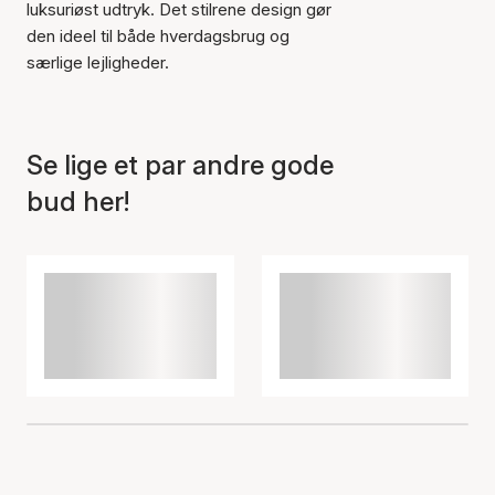
luksuriøst udtryk. Det stilrene design gør
Varen er tilføjet til kurven
den ideel til både hverdagsbrug og
særlige lejligheder.
Se lige et par andre gode
bud her!