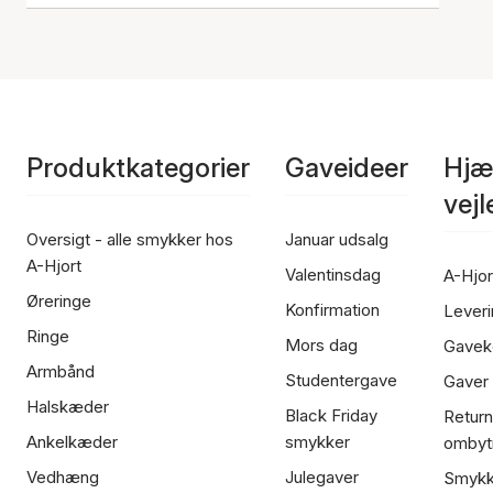
Produktkategorier
Gaveideer
Hjæ
vej
Oversigt - alle smykker hos
Januar udsalg
A-Hjort
Valentinsdag
A-Hjor
Øreringe
Konfirmation
Leveri
Ringe
Mors dag
Gavek
Armbånd
Studentergave
Gaver
Halskæder
Black Friday
Return
Ankelkæder
smykker
ombyt
Vedhæng
Julegaver
Smykk