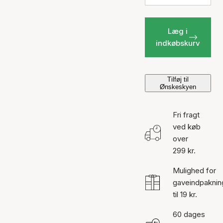
Læg i
indkøbskurv
Tilføj til
Ønskeskyen
Fri fragt
ved køb
over
299 kr.
Mulighed for
gaveindpaknin
til 19 kr.
60 dages