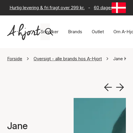
Hurtig levering & fri fragt over 299 kr.
-
60 dages returret
Smykker
Brands
Outlet
Om A-Hjo
Forside
Oversigt - alle brands hos A-Hjort
Jane Køn
Jane