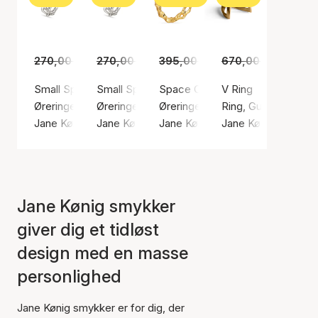
270,00 kr.
270,00 kr.
189,00 kr.
395,00 kr.
189,00 kr.
670,00 kr.
275,00 kr.
469,0
Small Space Hoop Left
Small Space Hoop Right
Space Creole Right
V Ring
Øreringe, Sølv farve / Sølv sterling 925
Øreringe, Sølv farve / Sølv sterling 925
Øreringe, Guld farve / Forgyldt s
Ring, Guld farve / F
Jane Kønig
Jane Kønig
Jane Kønig
Jane Kønig
Jane Kønig smykker
giver dig et tidløst
design med en masse
personlighed
Jane Kønig smykker er for dig, der