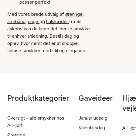
passer perfekt.
Med vores brede udvalg af
øreringe
,
armbånd
,
ringe
og
halskæder
fra Sif
Jakobs kan du finde det ideelle smykke
til enhver anledning. Bestil i dag og
oplev, hvor nemt det er at shoppe
tidløse smykker med stil og elegance.
Produktkategorier
Gaveideer
Hjæ
vej
Oversigt - alle smykker hos
Januar udsalg
A-Hjort
Valentinsdag
A-Hjor
Øreringe