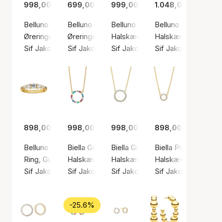
998,00 kr.
699,00 kr.
999,00 kr.
1.048,00 kr.
Belluno Creolo Earrings
Belluno Creolo Parvus Earrings
Belluno Croce Necklace
Belluno Necklace
Øreringe, Guld farve / Forgyldt sølv sterling 925
Øreringe, Sølv farve / Sølv sterling 925
Halskæde, Guld farve / Forgyldt 
Halskæde, Guld farv
Sif Jakobs Jewellery
Sif Jakobs Jewellery
Sif Jakobs Jewellery
Sif Jakobs Jeweller
898,00 kr.
998,00 kr.
998,00 kr.
898,00 kr.
Belluno Ring
Biella Grande Color Necklace
Biella Grande Necklace
Biella Piccolo Neck
Ring, Guld farve / Forgyldt sølv sterling 925
Halskæde, Guld farve / Forgyldt sølv sterling
Halskæde, Guld farve / Forgyldt 
Halskæde, Guld farv
Sif Jakobs Jewellery
Sif Jakobs Jewellery
Sif Jakobs Jewellery
Sif Jakobs Jeweller
-25.6%