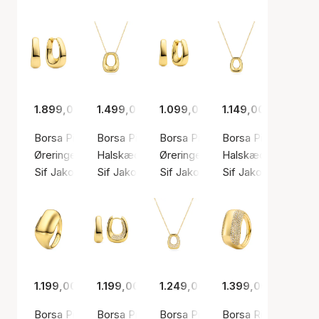
1.899,00 kr.
1.499,00 kr.
1.099,00 kr.
1.149,00 kr.
Borsa Pianura Grande Earrings
Borsa Pianura Grande Necklace
Borsa Pianura Piccolo Earrings
Borsa Pianura Picc
Øreringe, Guld farve / Forgyldt sølv sterling 925
Halskæde, Guld farve / Forgyldt sølv sterling
Øreringe, Guld farve / Forgyldt s
Halskæde, Guld farv
Sif Jakobs Jewellery
Sif Jakobs Jewellery
Sif Jakobs Jewellery
Sif Jakobs Jeweller
1.199,00 kr.
1.199,00 kr.
1.249,00 kr.
1.399,00 kr.
Borsa Pianura Ring
Borsa Piccolo Earrings
Borsa Piccolo Necklace
Borsa Ring