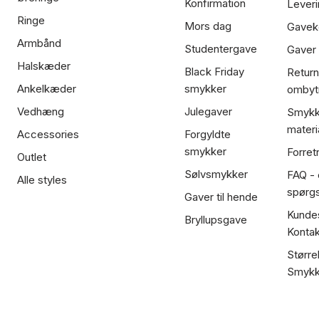
Konfirmation
Leveri
Ringe
Mors dag
Gavek
Armbånd
Studentergave
Gaver
Halskæder
Black Friday
Return
Ankelkæder
smykker
ombyt
Vedhæng
Julegaver
Smykk
materi
Accessories
Forgyldte
smykker
Forret
Outlet
Sølvsmykker
FAQ - 
Alle styles
spørg
Gaver til hende
Kundes
Bryllupsgave
Kontak
Større
Smykk