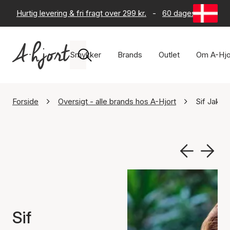
Hurtig levering & fri fragt over 299 kr.
-
60 dages returret
Smykker
Brands
Outlet
Om A-Hjo
Forside
Oversigt - alle brands hos A-Hjort
Sif Jakob
Sif