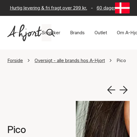
Hurtig levering & fri fragt over 299 kr.
-
60 dages returret
Smykker
Brands
Outlet
Om A-Hjo
Forside
Oversigt - alle brands hos A-Hjort
Pico
Pico