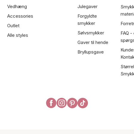
Vedhæng
Julegaver
Smykk
materi
Accessories
Forgyldte
smykker
Forret
Outlet
Sølvsmykker
FAQ - 
Alle styles
spørg
Gaver til hende
Kundes
Bryllupsgave
Kontak
Større
Smykk