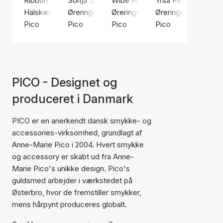
Ribbon String (Aubergine)
Sonja Stud
Wibe Hoops
Yrsa Petit Studs
Halskæde, Sølv farve / Forsølvet messing
Øreringe, Guld farve / Forgyldt sølv sterling 9
Øreringe, Sølv farve / Sølv sterl
Øreringe, Sølv farv
Pico
Pico
Pico
Pico
PICO - Designet og
produceret i Danmark
PICO er en anerkendt dansk smykke- og
accessories-virksomhed, grundlagt af
Anne-Marie Pico i 2004. Hvert smykke
og accessory er skabt ud fra Anne-
Marie Pico's unikke design. Pico's
guldsmed arbejder i værkstedet på
Østerbro, hvor de fremstiller smykker,
mens hårpynt produceres globalt.