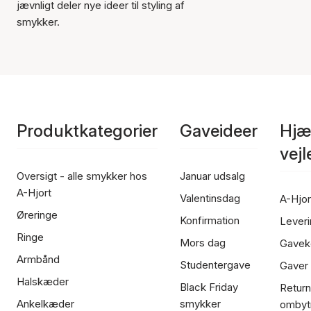
jævnligt deler nye ideer til styling af
smykker.
Produktkategorier
Gaveideer
Hjæ
vej
Oversigt - alle smykker hos
Januar udsalg
A-Hjort
Valentinsdag
A-Hjor
Øreringe
Konfirmation
Leveri
Ringe
Mors dag
Gavek
Armbånd
Studentergave
Gaver
Halskæder
Black Friday
Return
Ankelkæder
smykker
ombyt