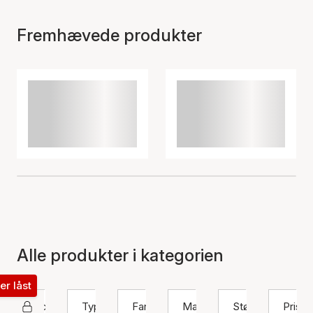
Fremhævede produkter
Alle produkter i kategorien
ter låst
Pico
Type
Farve
Materiale
Størrelse
Pris