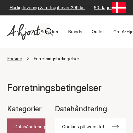
Hurtig levering & fri fragt over 299 kr.
-
60 dages returret
Smykker
Brands
Outlet
Om A-Hjo
Forside
Forretningsbetingelser
Forretningsbetingelser
Kategorier
Datahåndtering
Datahåndtering
Cookies på websitet