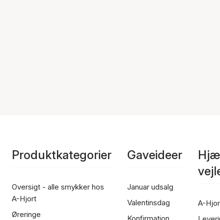
Produktkategorier
Gaveideer
Hjæ
vej
Oversigt - alle smykker hos
Januar udsalg
A-Hjort
Valentinsdag
A-Hjor
Øreringe
Konfirmation
Leveri