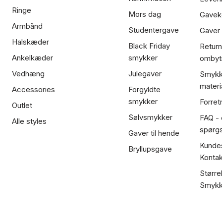
Ringe
Mors dag
Gavek
Armbånd
Studentergave
Gaver
Halskæder
Black Friday
Return
Ankelkæder
smykker
ombyt
Vedhæng
Julegaver
Smykk
materi
Accessories
Forgyldte
smykker
Forret
Outlet
Sølvsmykker
FAQ - 
Alle styles
spørg
Gaver til hende
Kundes
Bryllupsgave
Kontak
Større
Smykk