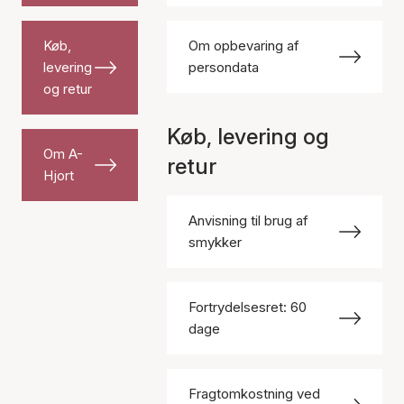
Køb,
Om opbevaring af
levering
persondata
og retur
Køb, levering og
Om A-
retur
Hjort
Anvisning til brug af
smykker
Fortrydelsesret: 60
dage
Fragtomkostning ved