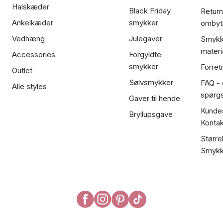
Halskæder
Black Friday
Return
Ankelkæder
smykker
ombyt
Vedhæng
Julegaver
Smykk
materi
Accessories
Forgyldte
smykker
Forret
Outlet
Sølvsmykker
FAQ - 
Alle styles
spørg
Gaver til hende
Kundes
Bryllupsgave
Kontak
Større
Smykk