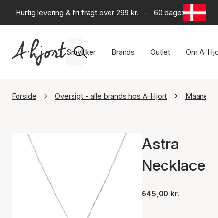
Hurtig levering & fri fragt over 299 kr.
-
60 dages returret
Smykker
Brands
Outlet
Om A-Hjo
Forside
Oversigt - alle brands hos A-Hjort
Maanest
Astra
Necklace
645,00 kr.