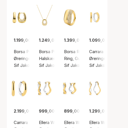
1.199,00 kr.
1.249,00 kr.
1.399,00 kr.
1.099,00 kr.
Borsa Piccolo Earrings
Borsa Piccolo Necklace
Borsa Ring
Carrara Pianura Med
Øreringe, Guld farve / Forgyldt sølv sterling 925
Halskæde, Guld farve / Forgyldt sølv sterling
Ring, Guld farve / Forgyldt sølv s
Øreringe, Sølv farve
Sif Jakobs Jewellery
Sif Jakobs Jewellery
Sif Jakobs Jewellery
Sif Jakobs Jeweller
2.199,00 kr.
999,00 kr.
899,00 kr.
1.299,00 kr.
Carrara Pianura X-grande Earrings
Ellera Waves Pianura Grande Earrings
Ellera Waves Pianura Medio Earr
Ellera Waves Pianur