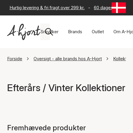
Hurtig levering & fri fragt over 299 kr.
-
60 dages returret
Smykker
Brands
Outlet
Om A-Hjo
Forside
Oversigt - alle brands hos A-Hjort
Kollektion
Efterårs / Vinter Kollektioner
Fremhævede produkter