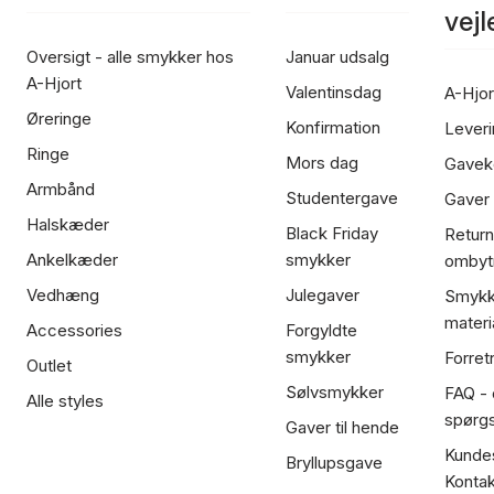
vej
Oversigt - alle smykker hos
Januar udsalg
A-Hjort
Valentinsdag
A-Hjor
Øreringe
Konfirmation
Leveri
Ringe
Mors dag
Gavek
Armbånd
Studentergave
Gaver
Halskæder
Black Friday
Return
Ankelkæder
smykker
ombyt
Vedhæng
Julegaver
Smykk
materi
Accessories
Forgyldte
smykker
Forret
Outlet
Sølvsmykker
FAQ - 
Alle styles
spørg
Gaver til hende
Kundes
Bryllupsgave
Kontak