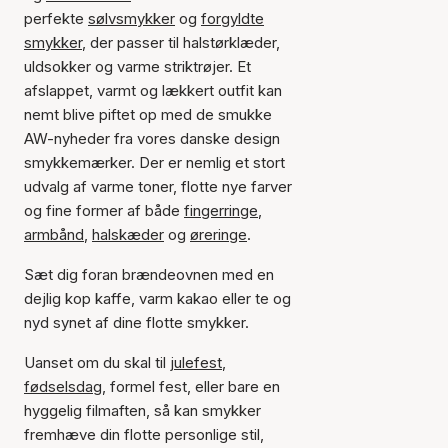
perfekte
sølvsmykker
og
forgyldte
smykker
, der passer til halstørklæder,
uldsokker og varme striktrøjer. Et
afslappet, varmt og lækkert outfit kan
nemt blive piftet op med de smukke
AW-nyheder fra vores danske design
smykkemærker. Der er nemlig et stort
udvalg af varme toner, flotte nye farver
og fine former af både
fingerringe
,
armbånd
,
halskæder
og
øreringe
.
Sæt dig foran brændeovnen med en
dejlig kop kaffe, varm kakao eller te og
nyd synet af dine flotte smykker.
Uanset om du skal til
julefest
,
fødselsdag
, formel fest, eller bare en
hyggelig filmaften, så kan smykker
fremhæve din flotte personlige stil,