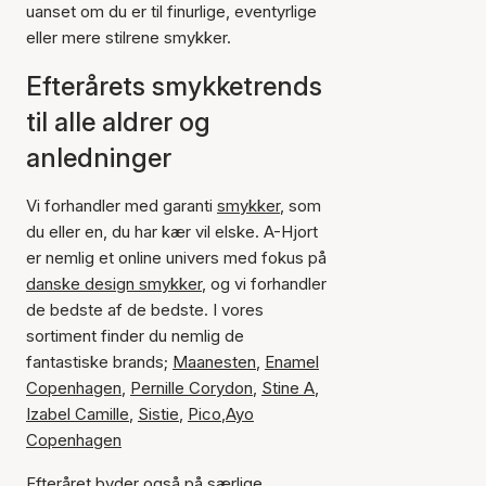
uanset om du er til finurlige, eventyrlige
eller mere stilrene smykker.
Efterårets smykketrends
til alle aldrer og
anledninger
Vi forhandler med garanti
smykker
, som
du eller en, du har kær vil elske. A-Hjort
er nemlig et online univers med fokus på
danske design smykker
, og vi forhandler
de bedste af de bedste. I vores
sortiment finder du nemlig de
fantastiske brands;
Maanesten
,
Enamel
Copenhagen
,
Pernille Corydon
,
Stine A
,
Izabel Camille
,
Sistie
,
Pico
,
Ayo
Copenhagen
Efteråret byder også på særlige