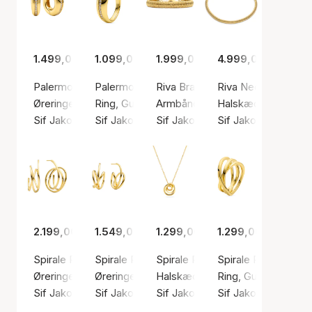
1.499,00 kr.
1.099,00 kr.
1.999,00 kr.
4.999,00 kr.
Palermo Piccolo Earrings
Palermo Ring
Riva Bracelet
Riva Necklace
Øreringe, Guld farve / Forgyldt sølv sterling 925
Ring, Guld farve / Forgyldt sølv sterling 925
Armbånd, Guld farve / Forgyldt s
Halskæde, Guld farv
Sif Jakobs Jewellery
Sif Jakobs Jewellery
Sif Jakobs Jewellery
Sif Jakobs Jeweller
2.199,00 kr.
1.549,00 kr.
1.299,00 kr.
1.299,00 kr.
Spirale Pianura Grande Earrings
Spirale Pianura Piccolo Earrings
Spirale Pianura Piccolo Necklac
Spirale Pianura Ring
Øreringe, Guld farve / Forgyldt sølv sterling 925
Øreringe, Guld farve / Forgyldt sølv sterling 9
Halskæde, Guld farve / Forgyldt 
Ring, Guld farve / F
Sif Jakobs Jewellery
Sif Jakobs Jewellery
Sif Jakobs Jewellery
Sif Jakobs Jeweller