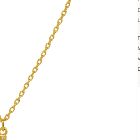
D
F
M
V