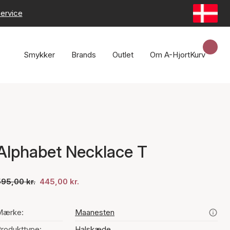
ervice
Smykker
Brands
Outlet
Om A-Hjort
Kurv
Alphabet Necklace T
95,00 kr.
445,00 kr.
Mærke:
Maanesten
rodukttype:
Halskæde