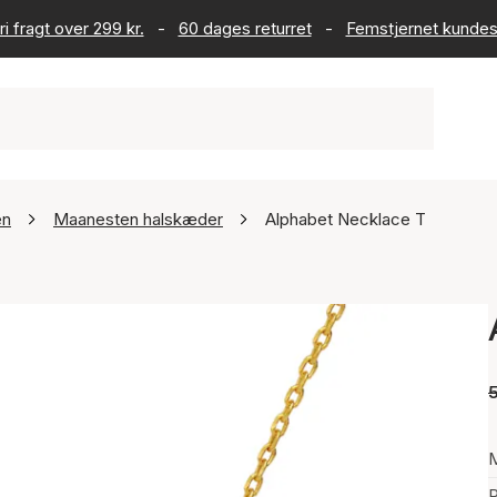
ri fragt over 299 kr.
-
60 dages returret
-
Femstjernet kundes
en
Maanesten halskæder
Alphabet Necklace T
5
P