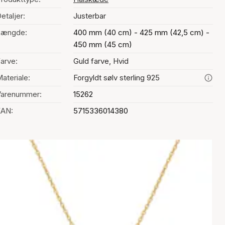
etaljer:
Justerbar
Længde:
400 mm (40 cm) - 425 mm (42,5 cm) -
450 mm (45 cm)
arve:
Guld farve, Hvid
ateriale:
Forgyldt sølv sterling 925
Varenummer:
15262
EAN:
5715336014380
alg af farve