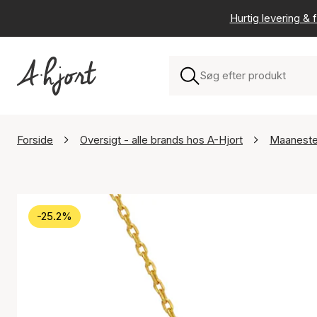
Hurtig levering & f
Forside
Oversigt - alle brands hos A-Hjort
Maanest
-25.2%