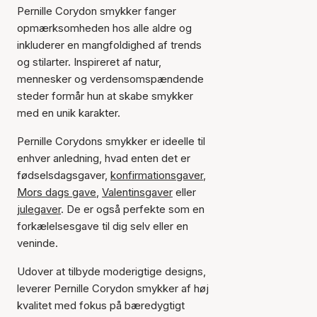
Pernille Corydon smykker fanger
opmærksomheden hos alle aldre og
inkluderer en mangfoldighed af trends
og stilarter. Inspireret af natur,
mennesker og verdensomspændende
steder formår hun at skabe smykker
med en unik karakter.
Pernille Corydons smykker er ideelle til
enhver anledning, hvad enten det er
fødselsdagsgaver,
konfirmationsgaver
,
Mors dags gave
,
Valentinsgaver
eller
julegaver
. De er også perfekte som en
forkælelsesgave til dig selv eller en
veninde.
Udover at tilbyde moderigtige designs,
leverer Pernille Corydon smykker af høj
kvalitet med fokus på bæredygtigt