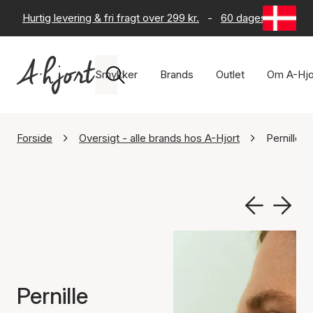
Hurtig levering & fri fragt over 299 kr.
-
60 dages returret
Smykker
Brands
Outlet
Om A-Hjo
Forside
Oversigt - alle brands hos A-Hjort
Pernille 
Pernille