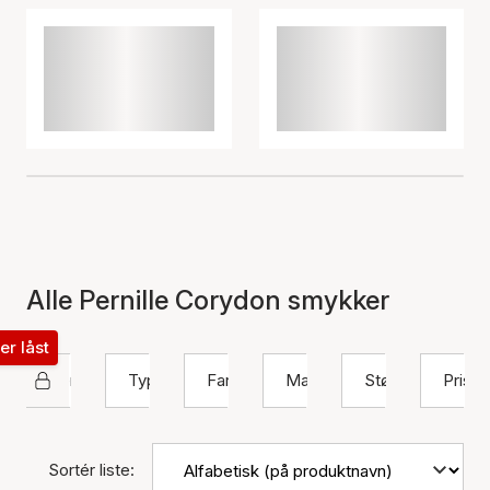
Alle Pernille Corydon smykker
ter låst
Pernille Corydon
Type
Farve
Materiale
Størrelse
Pris
Sortér liste: