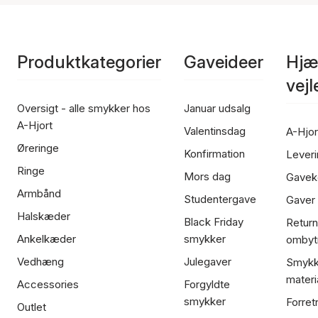
Produktkategorier
Gaveideer
Hjæ
vej
Oversigt - alle smykker hos
Januar udsalg
A-Hjort
Valentinsdag
A-Hjor
Øreringe
Konfirmation
Leveri
Ringe
Mors dag
Gavek
Armbånd
Studentergave
Gaver
Halskæder
Black Friday
Return
Ankelkæder
smykker
ombyt
Vedhæng
Julegaver
Smykk
materi
Accessories
Forgyldte
smykker
Forret
Outlet