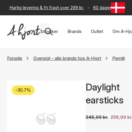
Hurtig levering & fri fragt over 299 kr.
-
60 dages returret
Smykker
Brands
Outlet
Om A-Hjo
Forside
Oversigt - alle brands hos A-Hjort
Pernille 
Daylight
-30.7%
earsticks
345,00 kr.
239,00 kr