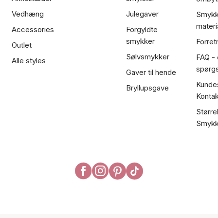
Vedhæng
Julegaver
Smykk
materi
Accessories
Forgyldte
smykker
Forret
Outlet
Sølvsmykker
FAQ - 
Alle styles
spørg
Gaver til hende
Kundes
Bryllupsgave
Kontak
Større
Smykk