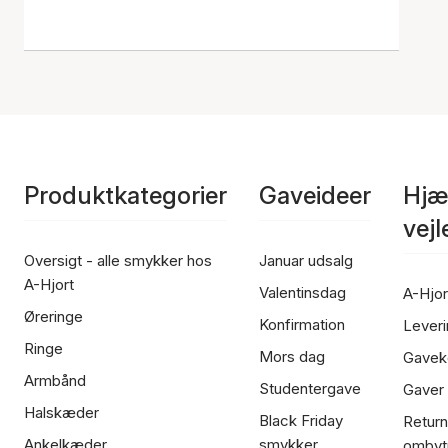
Produktkategorier
Gaveideer
Hjæ
vej
Oversigt - alle smykker hos
Januar udsalg
A-Hjort
Valentinsdag
A-Hjor
Øreringe
Konfirmation
Leveri
Ringe
Mors dag
Gavek
Armbånd
Studentergave
Gaver
Halskæder
Black Friday
Return
Ankelkæder
smykker
ombyt