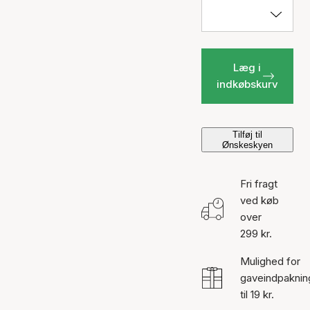
Læg i
indkøbskurv
Tilføj til
Ønskeskyen
Fri fragt
ved køb
over
299 kr.
Mulighed for
gaveindpaknin
til 19 kr.