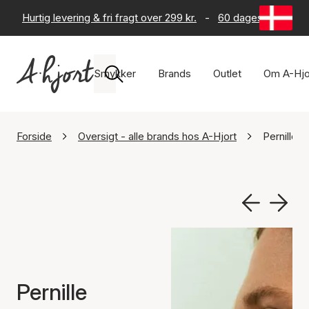
Hurtig levering & fri fragt over 299 kr.
-
60 dages returret
Smykker
Brands
Outlet
Om A-Hjo
Forside
Oversigt - alle brands hos A-Hjort
Pernille 
Pernille