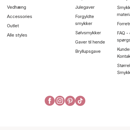
Vedhæng
Julegaver
Smykk
materi
Accessories
Forgyldte
smykker
Forret
Outlet
Sølvsmykker
FAQ - 
Alle styles
spørg
Gaver til hende
Kundes
Bryllupsgave
Kontak
Større
Smykk