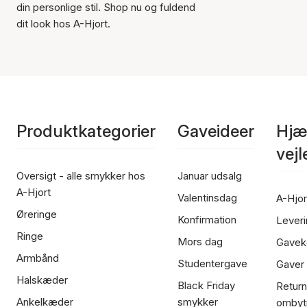
din personlige stil. Shop nu og fuldend
dit look hos A-Hjort.
Produktkategorier
Gaveideer
Hjæ
vej
Oversigt - alle smykker hos
Januar udsalg
A-Hjort
Valentinsdag
A-Hjor
Øreringe
Konfirmation
Leveri
Ringe
Mors dag
Gavek
Armbånd
Studentergave
Gaver
Halskæder
Black Friday
Return
Ankelkæder
smykker
ombyt