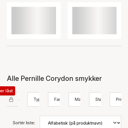
Alle Pernille Corydon smykker
ter låst
Pernille Corydon
Type
Farve
Materiale
Størrelse
Pris
Sortér liste: