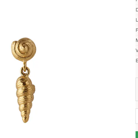
D
F
M