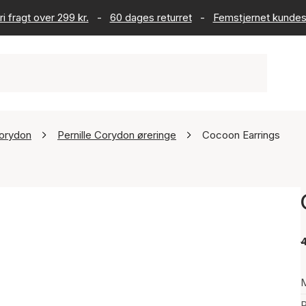
ri fragt over 299 kr.
-
60 dages returret
-
Femstjernet kundes
Corydon
Pernille Corydon øreringe
Cocoon Earrings
4
P