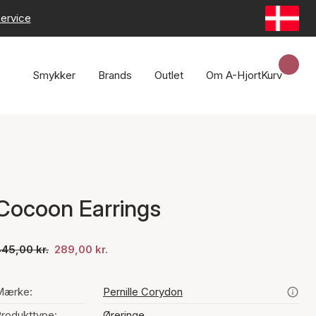
ervice
Smykker
Brands
Outlet
Om A-Hjort
Kurv
Cocoon Earrings
45,00 kr.
289,00 kr.
Mærke:
Pernille Corydon
rodukttype:
Øreringe