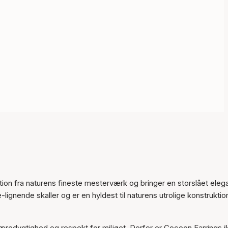
tion fra naturens fineste mesterværk og bringer en storslået ele
lignende skaller og er en hyldest til naturens utrolige konstruktio
 bæredygtighed og respekt for miljøet. Derfor er Cocoon Earrings i