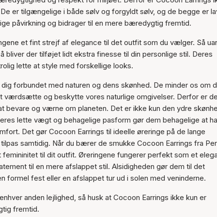
e er tilgængelige i både sølv og forgyldt sølv, og de begge er la
Varen er tilføjet til kurven
ige påvirkning og bidrager til en mere bæredygtig fremtid.
ene et fint strejf af elegance til det outfit som du vælger. Så ua
liver der tilføjet lidt ekstra finesse til din personlige stil. Deres
lig lette at style med forskellige looks.
øle dig forbundet med naturen og dens skønhed. De minder os om 
at værdsætte og beskytte vores naturlige omgivelser. Derfor er de
 at bevare og værne om planeten. Det er ikke kun den ydre skønh
r. Deres lette vægt og behagelige pasform gør dem behagelige at h
fort. Det gør Cocoon Earrings til ideelle øreringe på de lange
tilpas samtidig. Når du bærer de smukke Cocoon Earrings fra Pern
ret femininitet til dit outfit. Øreringene fungerer perfekt som et eleg
atement til en mere afslappet stil. Alsidigheden gør dem til det
 en formel fest eller en afslappet tur ud i solen med veninderne.
r enhver anden lejlighed, så husk at Cocoon Earrings ikke kun er
tig fremtid.