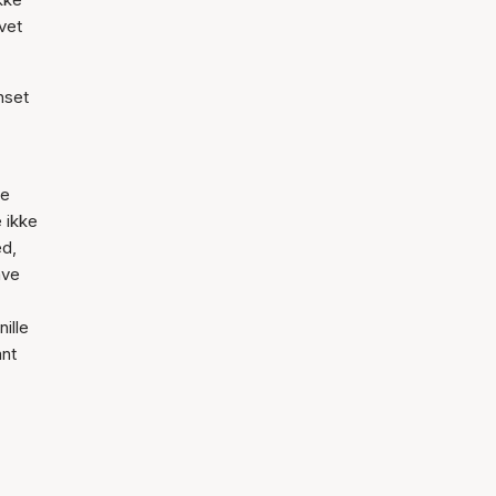
vet
nset
de
 ikke
ed,
ave
ille
ant