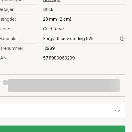
etaljer:
Stick
Længde:
20 mm (2 cm)
arve:
Guld farve
ateriale:
Forgyldt sølv sterling 925
Varenummer:
12989
EAN:
5711980060209