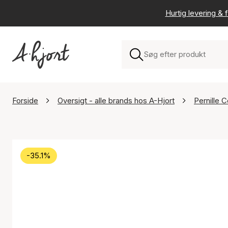
Hurtig levering & f
Forside
Oversigt - alle brands hos A-Hjort
Pernille 
-35.1%