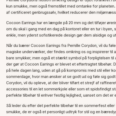
kun smukke, men også fremstillet med omtanke for planeten. D
af certificeret genbrugssølv, hvilket reducerer den miljømæss
Cocoon Earrings har en længde på 20 mm og det tilføjer ørering
om du skal i gang med en dag på kontoret eller en tur i byen, så b
enkle, men yderst sofistikerede design gør dem alsidige og utro
Når du bærer Cocoon Earrings fra Pernille Corydon, vil du f
magiske underværker, der findes omkring os og inspirerer til 
bare smykker, men også et stærkt symbol på forpligtelsen til
der gør at Cocoon Earrings er blevet et eftertragtet tilbehø
på hele dagen lang, uden at gå på kompromis med stil eller kom
sommerdage, hvor man ønsker at se godt ud og føle sig godt 
Corydon, vil du opleve, at der bliver tilført et strejf af raffine
accessories til en let sommerkjole eller som et spidsfindigt st
perfekte tilbehør til enhver festlig lejlighed, uanset om det er
Så leder du efter det perfekte tilbehør til en sommerfest elle
smukke, de er også et personligt udtryk for stil og en bæredyg