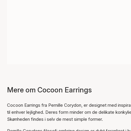
Mere om Cocoon Earrings
Cocoon Earrings fra Pernille Corydon, er designet med inspira
til enhver lejlighed. Deres form minder om de delikate konkylie-
Skønheden findes i selv de mest simple former.
Pernille Corydons filosofi omkring design er dybt forankret i