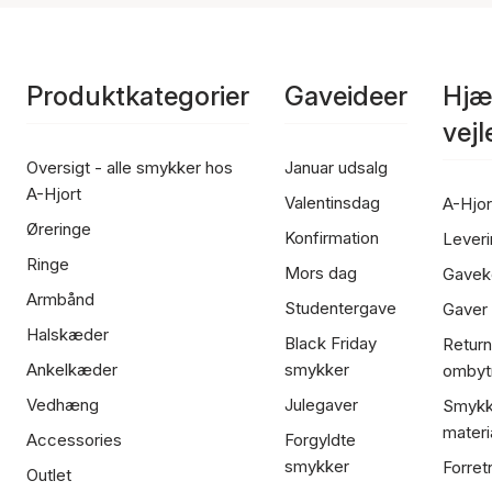
Produktkategorier
Gaveideer
Hjæ
vej
Oversigt - alle smykker hos
Januar udsalg
A-Hjort
Valentinsdag
A-Hjor
Øreringe
Konfirmation
Leveri
Ringe
Mors dag
Gavek
Armbånd
Studentergave
Gaver
Halskæder
Black Friday
Return
Ankelkæder
smykker
ombyt
Vedhæng
Julegaver
Smykk
materi
Accessories
Forgyldte
smykker
Forret
Outlet