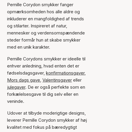
Pernille Corydon smykker fanger
opmærksomheden hos alle aldre og
inkluderer en mangfoldighed af trends
og stilarter. Inspireret af natur,
mennesker og verdensomspændende
steder formår hun at skabe smykker
med en unik karakter.
Pernille Corydons smykker er ideelle til
enhver anledning, hvad enten det er
fødselsdagsgaver,
konfirmationsgaver
,
Mors dags gave
,
Valentinsgaver
eller
julegaver
. De er også perfekte som en
forkælelsesgave til dig selv eller en
veninde.
Udover at tilbyde moderigtige designs,
leverer Pernille Corydon smykker af høj
kvalitet med fokus på bæredygtigt