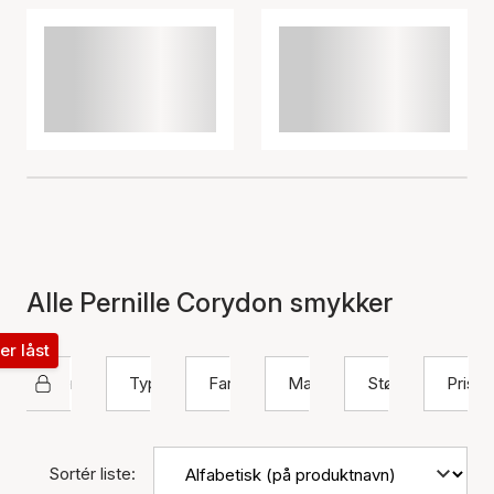
Alle Pernille Corydon smykker
ter låst
Pernille Corydon
Type
Farve
Materiale
Størrelse
Pris
Sortér liste: