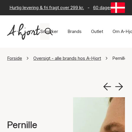
Hurtig levering & fri fragt over 299 kr.
-
60 dages returret
Smykker
Brands
Outlet
Om A-Hjo
Forside
Oversigt - alle brands hos A-Hjort
Pernille 
Pernille