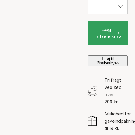
Læg i
indkøbskurv
Tilføj til
Ønskeskyen
Fri fragt
ved køb
over
299 kr.
Mulighed for
gaveindpaknin
til 19 kr.