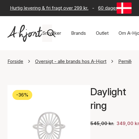
Hurtig levering & fri fragt over 299 kr.
-
60 dages returret
Smykker
Brands
Outlet
Om A-Hjo
Forside
Oversigt - alle brands hos A-Hjort
Pernille 
Daylight
-36%
ring
545,00 kr.
349,00 kr