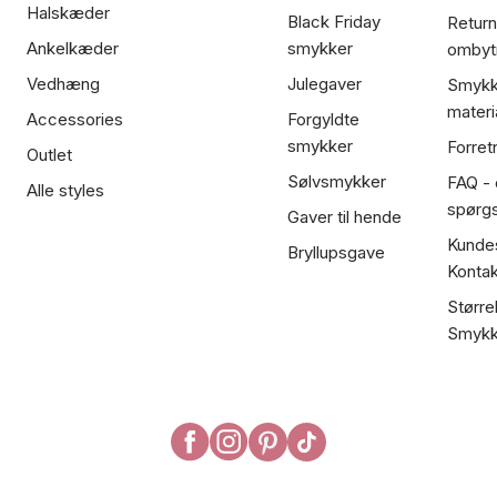
Halskæder
Black Friday
Return
Ankelkæder
smykker
ombyt
Vedhæng
Julegaver
Smykk
materi
Accessories
Forgyldte
smykker
Forret
Outlet
Sølvsmykker
FAQ - 
Alle styles
spørg
Gaver til hende
Kundes
Bryllupsgave
Kontak
Større
Smykk