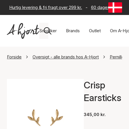
Hurtig levering & fri fragt over 299 kr.
-
60 dages returret
Smykker
Brands
Outlet
Om A-Hjo
Forside
Oversigt - alle brands hos A-Hjort
Pernille 
Crisp
Earsticks
345,00 kr.