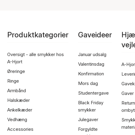
Produktkategorier
Gaveideer
Hjæ
vej
Oversigt - alle smykker hos
Januar udsalg
A-Hjort
Valentinsdag
A-Hjor
Øreringe
Konfirmation
Leveri
Ringe
Mors dag
Gavek
Armbånd
Studentergave
Gaver
Halskæder
Black Friday
Return
Ankelkæder
smykker
ombyt
Vedhæng
Julegaver
Smykk
materi
Accessories
Forgyldte