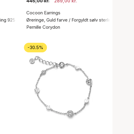
445,00 kr.
289,00 kr.
Cocoon Earrings
ling 925
Øreringe, Guld farve / Forgyldt sølv sterling 925
Pernille Corydon
-30.5%