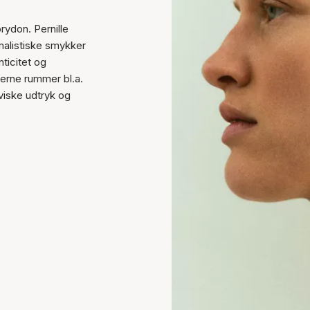
rydon. Pernille
malistiske smykker
nticitet og
erne rummer bl.a.
viske udtryk og