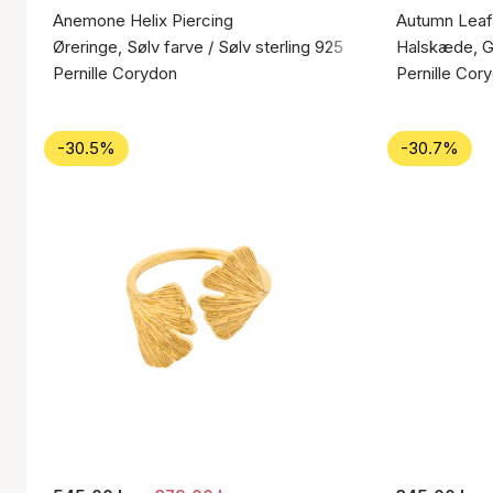
Anemone Helix Piercing
Autumn Leaf
Øreringe, Sølv farve / Sølv sterling 925
Halskæde, Gu
Pernille Corydon
Pernille Cor
-30.5%
-30.7%