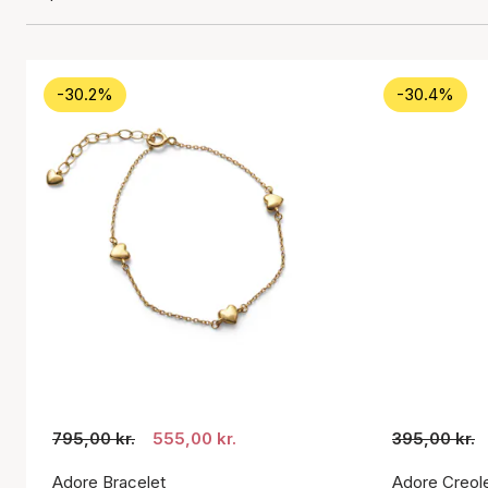
-30.2%
-30.4%
795,00 kr.
555,00 kr.
395,00 kr.
Adore Bracelet
Adore Creol