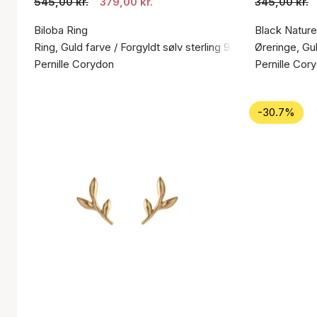
545,00 kr.
379,00 kr.
345,00 kr.
Biloba Ring
Black Nature
Ring, Guld farve / Forgyldt sølv sterling 925
Øreringe, Gul
Pernille Corydon
Pernille Cor
-30.7%