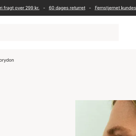
ri fragt over 299 kr.
-
60 dages returret
-
Femstjernet kundes
Corydon