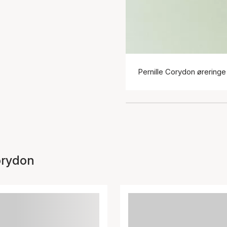
Pernille Corydon øreringe
orydon