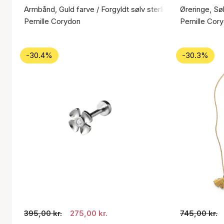
Armbånd, Guld farve / Forgyldt sølv sterling 925
Øreringe, Søl
Pernille Corydon
Pernille Cor
-30.4%
-30.3%
395,00 kr.
275,00 kr.
745,00 kr.