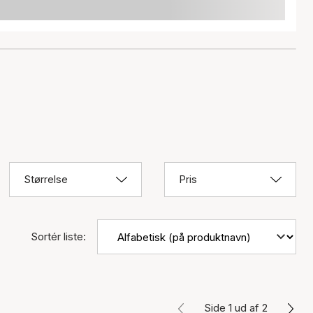
Størrelse
Pris
Sortér liste:
Side 1 ud af 2