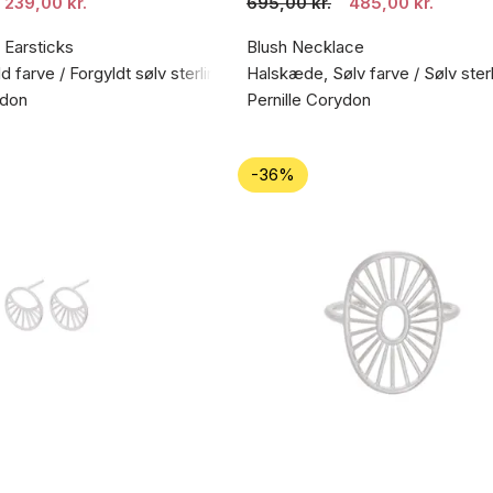
239,00 kr.
695,00 kr.
485,00 kr.
 Earsticks
Blush Necklace
d farve / Forgyldt sølv sterling 925
Halskæde, Sølv farve / Sølv ster
ydon
Pernille Corydon
-36%