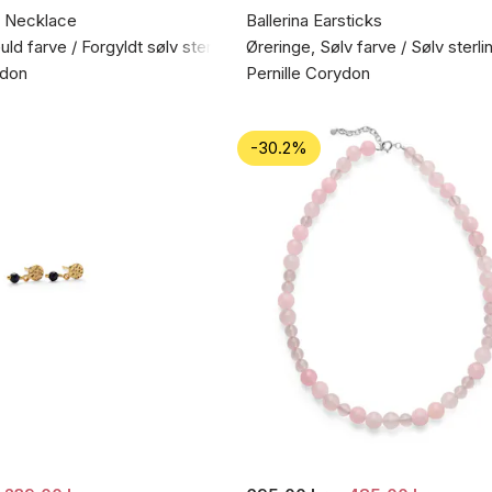
 Necklace
Ballerina Earsticks
ld farve / Forgyldt sølv sterling 925
Øreringe, Sølv farve / Sølv sterl
ydon
Pernille Corydon
-30.2%