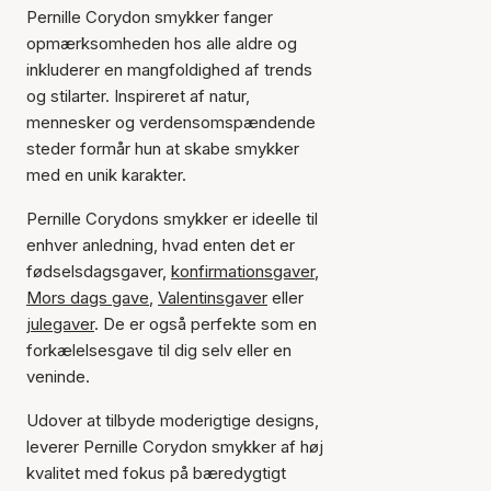
Pernille Corydon smykker fanger
opmærksomheden hos alle aldre og
inkluderer en mangfoldighed af trends
og stilarter. Inspireret af natur,
mennesker og verdensomspændende
steder formår hun at skabe smykker
med en unik karakter.
Pernille Corydons smykker er ideelle til
enhver anledning, hvad enten det er
fødselsdagsgaver,
konfirmationsgaver
,
Mors dags gave
,
Valentinsgaver
eller
julegaver
. De er også perfekte som en
forkælelsesgave til dig selv eller en
veninde.
Udover at tilbyde moderigtige designs,
leverer Pernille Corydon smykker af høj
kvalitet med fokus på bæredygtigt