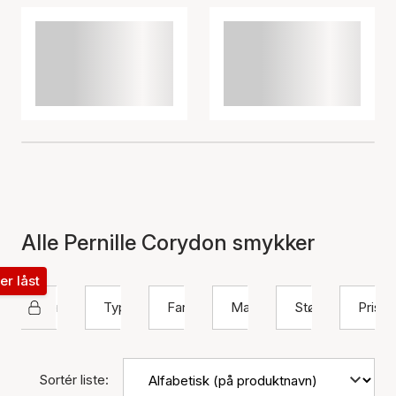
Alle Pernille Corydon smykker
ter låst
Pernille Corydon
Type
Farve
Materiale
Størrelse
Pris
Sortér liste: