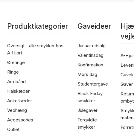
Produktkategorier
Gaveideer
Hjæ
vej
Oversigt - alle smykker hos
Januar udsalg
A-Hjort
Valentinsdag
A-Hjor
Øreringe
Konfirmation
Leveri
Ringe
Mors dag
Gavek
Armbånd
Studentergave
Gaver
Halskæder
Black Friday
Return
Ankelkæder
smykker
ombyt
Vedhæng
Julegaver
Smykk
materi
Accessories
Forgyldte
smykker
Forret
Outlet