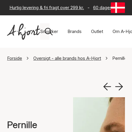
Hurtig levering & fri fragt over 299 kr.
-
60 dages returret
Smykker
Brands
Outlet
Om A-Hjo
Forside
Oversigt - alle brands hos A-Hjort
Pernille 
Pernille