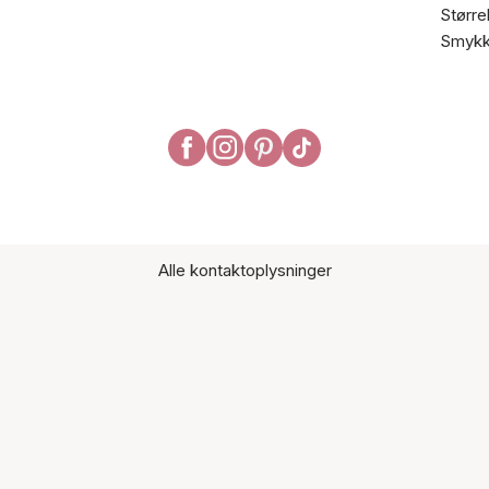
Større
Smykk
Alle kontaktoplysninger