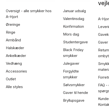
vej
Oversigt - alle smykker hos
Januar udsalg
A-Hjort
Valentinsdag
A-Hjor
Øreringe
Konfirmation
Leveri
Ringe
Mors dag
Gavek
Armbånd
Studentergave
Gaver
Halskæder
Black Friday
Return
Ankelkæder
smykker
ombyt
Vedhæng
Julegaver
Smykk
materi
Accessories
Forgyldte
smykker
Forret
Outlet
Sølvsmykker
FAQ - 
Alle styles
spørg
Gaver til hende
Kundes
Bryllupsgave
Kontak