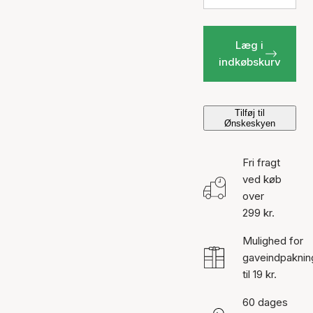
Læg i
indkøbskurv
Tilføj til
Ønskeskyen
Fri fragt
ved køb
over
299 kr.
Mulighed for
gaveindpaknin
til 19 kr.
60 dages