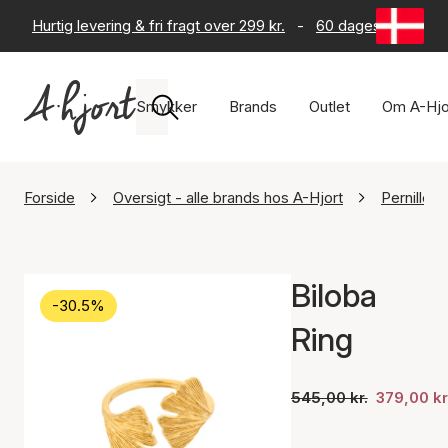
Hurtig levering & fri fragt over 299 kr.
-
60 dages returret
Smykker
Brands
Outlet
Om A-Hjo
Forside
Oversigt - alle brands hos A-Hjort
Pernille 
Biloba
-30.5%
Ring
545,00 kr.
379,00 kr