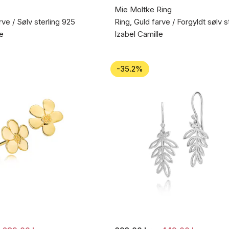
Mie Moltke Ring
rve / Sølv sterling 925
Ring, Guld farve / Forgyldt sølv s
le
Izabel Camille
-35.2%