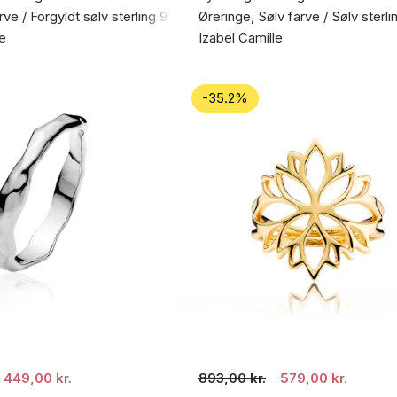
rve / Forgyldt sølv sterling 925
Øreringe, Sølv farve / Sølv sterl
le
Izabel Camille
-35.2%
449,00 kr.
893,00 kr.
579,00 kr.