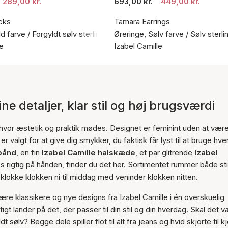
289,00 kr.
693,00 kr.
449,00 kr.
cks
Tamara Earrings
d farve / Forgyldt sølv sterling 925
Øreringe, Sølv farve / Sølv sterl
le
Izabel Camille
ne detaljer, klar stil og høj brugsværdi
hvor æstetik og praktik mødes. Designet er feminint uden at vær
 valgt for at give dig smykker, du faktisk får lyst til at bruge hve
bånd
, en fin
Izabel Camille halskæde
, et par glitrende
Izabel
es rigtig på hånden, finder du det her. Sortimentet rummer både sti
lokke klokken ni til middag med veninder klokken nitten.
re klassikere og nye designs fra Izabel Camille i én overskuelig
rtigt lander på det, der passer til din stil og din hverdag. Skal det 
 sølv? Begge dele spiller flot til alt fra jeans og hvid skjorte til kj