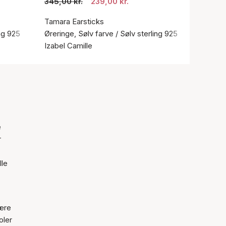
345,00 kr.
239,00 kr.
Tamara Earsticks
ing 925
Øreringe, Sølv farve / Sølv sterling 925
Izabel Camille
e
r
lle
være
oler