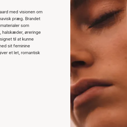
rgaard med visionen om
navisk præg. Brandet
 materialer som
e, halskæder, øreringe
ignet til at kunne
 med sit feminine
iver et let, romantisk