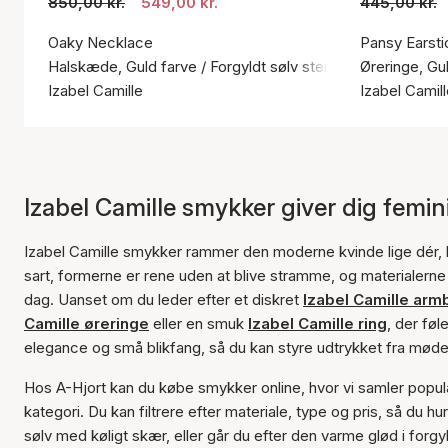
850,00 kr.
549,00 kr.
445,00 kr.
Oaky Necklace
Pansy Earsti
Halskæde, Guld farve / Forgyldt sølv sterling 925
Øreringe, Gul
Izabel Camille
Izabel Camil
Izabel Camille smykker giver dig femini
Izabel Camille smykker rammer den moderne kvinde lige dér, 
sart, formerne er rene uden at blive stramme, og materialerne er
dag. Uanset om du leder efter et diskret
Izabel Camille arm
Camille øreringe
eller en smuk
Izabel Camille ring
, der føl
elegance og små blikfang, så du kan styre udtrykket fra mødek
Hos A-Hjort kan du købe smykker online, hvor vi samler populæ
kategori. Du kan filtrere efter materiale, type og pris, så du hu
sølv med køligt skær, eller går du efter den varme glød i forgyldt