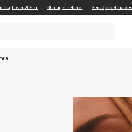
ri fragt over 299 kr.
-
60 dages returret
-
Femstjernet kundes
mille