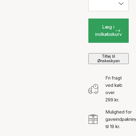
Læg i
indkøbskurv
Tilføj til
Ønskeskyen
Fri fragt
ved køb
over
299 kr.
Mulighed for
gaveindpaknin
til 19 kr.