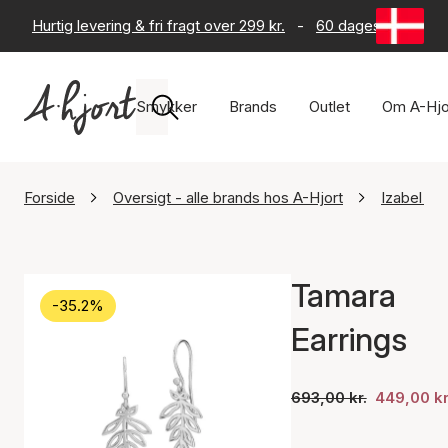
Hurtig levering & fri fragt over 299 kr.
-
60 dages returret
Smykker
Brands
Outlet
Om A-Hjo
Forside
Oversigt - alle brands hos A-Hjort
Izabel Ca
Tamara
-35.2%
Earrings
693,00 kr.
449,00 kr