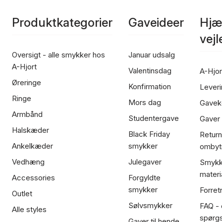
Produktkategorier
Gaveideer
Hjæ
vej
Oversigt - alle smykker hos
Januar udsalg
A-Hjort
Valentinsdag
A-Hjor
Øreringe
Konfirmation
Leveri
Ringe
Mors dag
Gavek
Armbånd
Studentergave
Gaver
Halskæder
Black Friday
Return
Ankelkæder
smykker
ombyt
Vedhæng
Julegaver
Smykk
materi
Accessories
Forgyldte
smykker
Forret
Outlet
Sølvsmykker
FAQ - 
Alle styles
spørg
Gaver til hende