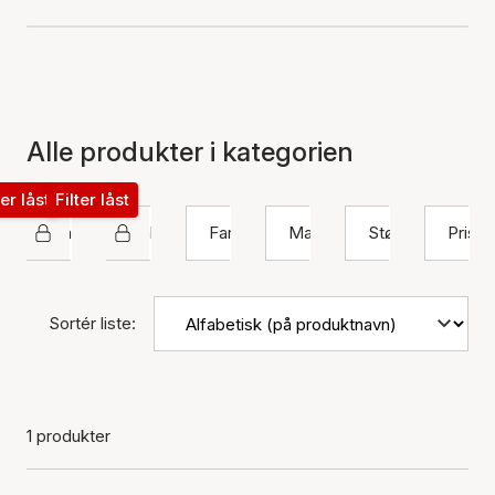
Alle produkter i kategorien
ter låst
Filter låst
Izabel Camille
Halskæde
Farve
Materiale
Størrelse
Pris
Sortér liste:
1 produkter