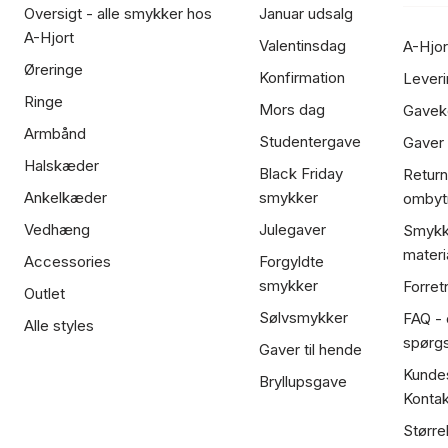
Oversigt - alle smykker hos
Januar udsalg
A-Hjort
Valentinsdag
A-Hjor
Øreringe
Konfirmation
Leveri
Ringe
Mors dag
Gavek
Armbånd
Studentergave
Gaver
Halskæder
Black Friday
Return
Ankelkæder
smykker
ombyt
Vedhæng
Julegaver
Smykk
materi
Accessories
Forgyldte
smykker
Forret
Outlet
Sølvsmykker
FAQ - 
Alle styles
spørg
Gaver til hende
Kundes
Bryllupsgave
Kontak
Større