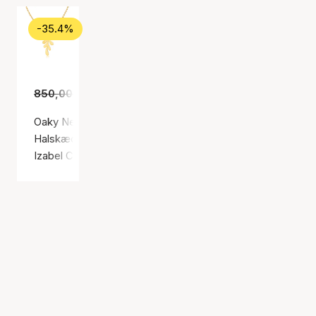
-35.4%
850,00 kr.
549,00 kr.
Oaky Necklace
Halskæde, Guld farve / Forgyldt sølv sterling 925
Izabel Camille