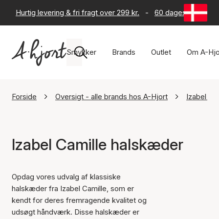
Hurtig levering & fri fragt over 299 kr.
-
60 dages returret
Smykker
Brands
Outlet
Om A-Hjo
Forside
Oversigt - alle brands hos A-Hjort
Izabel Ca
Izabel Camille halskæder
Opdag vores udvalg af klassiske
halskæder fra Izabel Camille, som er
kendt for deres fremragende kvalitet og
udsøgt håndværk. Disse halskæder er